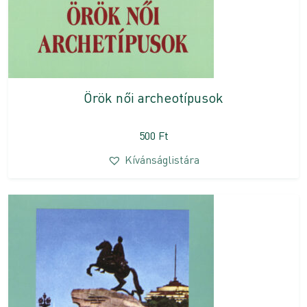
Örök női archeotípusok
500
Ft
Kívánságlistára