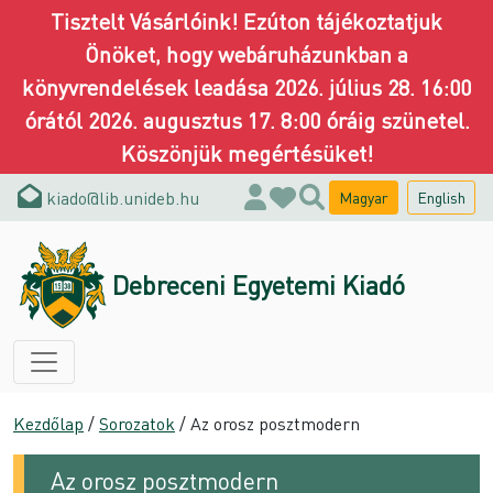
Tisztelt Vásárlóink! Ezúton tájékoztatjuk
Önöket, hogy webáruházunkban a
könyvrendelések leadása 2026. július 28. 16:00
órától 2026. augusztus 17. 8:00 óráig szünetel.
Köszönjük megértésüket!
kiado@lib.unideb.hu
Magyar
English
0
Debreceni Egyetemi Kiadó
Kezdőlap
/
Sorozatok
/ Az orosz posztmodern
Az orosz posztmodern