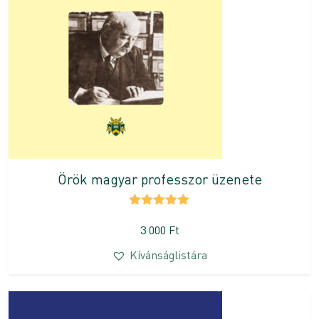
Örök magyar professzor üzenete
Értékelés:
5.00
/ 5
3 000
Ft
Kívánságlistára