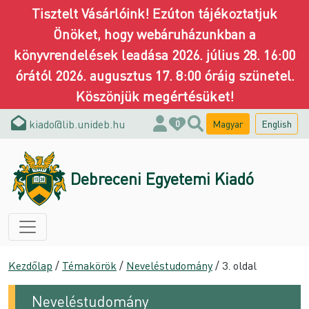
Tisztelt Vásárlóink! Ezúton tájékoztatjuk
Önöket, hogy webáruházunkban a
könyvrendelések leadása 2026. július 28. 16:00
órától 2026. augusztus 17. 8:00 óráig szünetel.
Köszönjük megértésüket!
kiado@lib.unideb.hu
Magyar
English
0
Debreceni Egyetemi Kiadó
Kezdőlap
/
Témakörök
/
Neveléstudomány
/ 3. oldal
Neveléstudomány