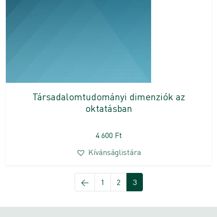
Társadalomtudományi dimenziók az
oktatásban
4 600
Ft
Kívánságlistára
←
1
2
3