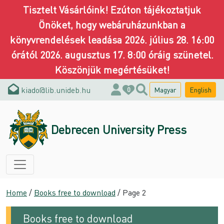
Tisztelt Vásárlóink! Ezúton tájékoztatjuk
Önöket, hogy webáruházunkban a
könyvrendelések leadása 2026. július 28. 16:00
órától 2026. augusztus 17. 8:00 óráig szünetel.
Köszönjük megértésüket!
kiado@lib.unideb.hu
Magyar
English
0
Debrecen University Press
Home
/
Books free to download
/ Page 2
Books free to download