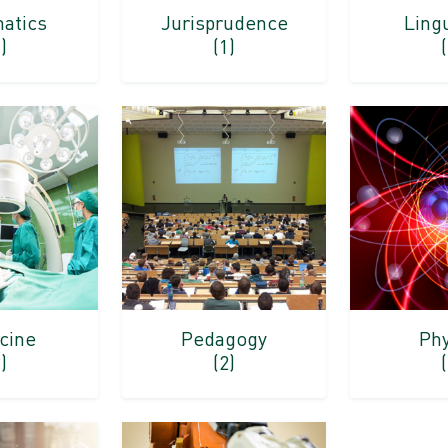
matics
Jurisprudence
Lingu
)
(1)
cine
Pedagogy
Phy
)
(2)