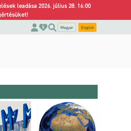
ések leadása 2026. július 28. 16:00
gértésüket!
Magyar
English
0