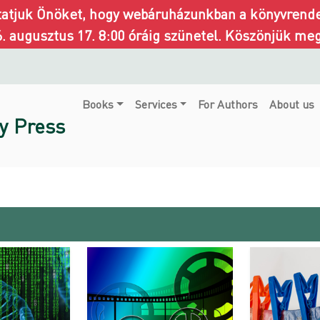
ztatjuk Önöket, hogy webáruházunkban a könyvrendel
6. augusztus 17. 8:00 óráig szünetel. Köszönjük me
Books
Services
For Authors
About us
y Press