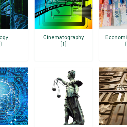
logy
Cinematography
Economi
)
(1)