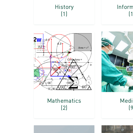
History
Infor
(1)
(1
Mathematics
Medi
(2)
(9