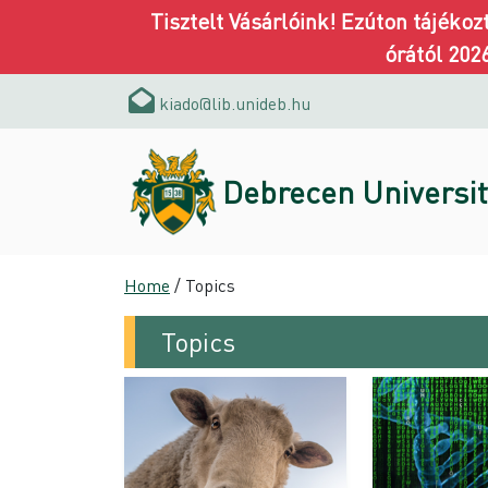
Tisztelt Vásárlóink! Ezúton tájéko
órától 202
kiado@lib.unideb.hu
Debrecen Universit
Home
/ Topics
Topics