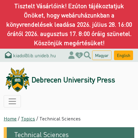
Tisztelt Vásárlóink! Ezúton tájékoztatjuk
Önöket, hogy webáruházunkban a
könyvrendelések leadása 2026. július 28. 16:00
órától 2026. augusztus 17. 8:00 óráig szünetel.
Köszönjük megértésüket!
kiado@lib.unideb.hu
Magyar
English
0
Debrecen University Press
Home
/
Topics
/ Technical Sciences
Technical Sciences