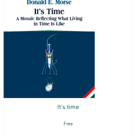
It’s time
Free