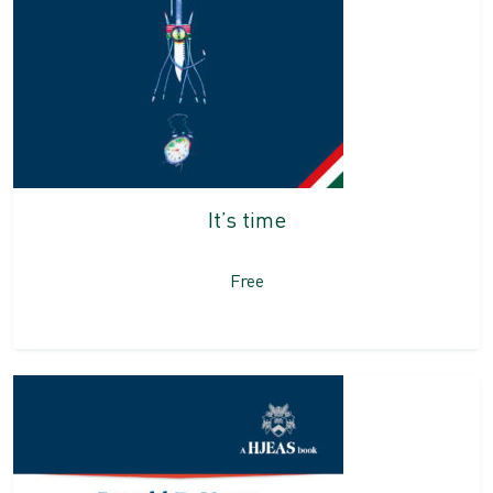
It’s time
Free