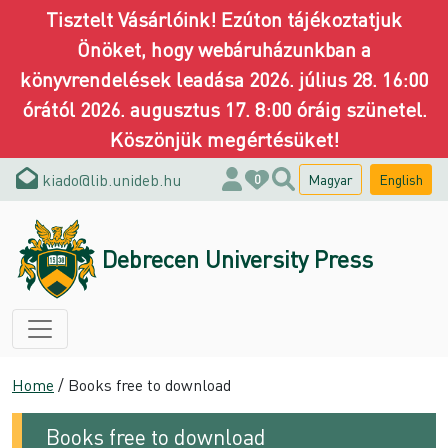
Tisztelt Vásárlóink! Ezúton tájékoztatjuk
Önöket, hogy webáruházunkban a
könyvrendelések leadása 2026. július 28. 16:00
órától 2026. augusztus 17. 8:00 óráig szünetel.
Köszönjük megértésüket!
kiado@lib.unideb.hu
Magyar
English
0
Debrecen University Press
Home
/ Books free to download
Books free to download