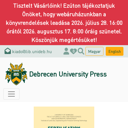
Tisztelt Vásárlóink! Ezúton tájékoztatjuk
Önöket, hogy webáruházunkban a
könyvrendelések leadása 2026. július 28. 16:00
órától 2026. augusztus 17. 8:00 óráig szünetel.
Köszönjük megértésüket!
kiado@lib.unideb.hu
Magyar
English
0
Debrecen University Press