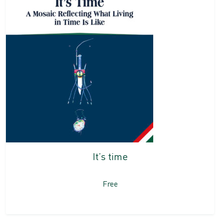
It’s time
Free