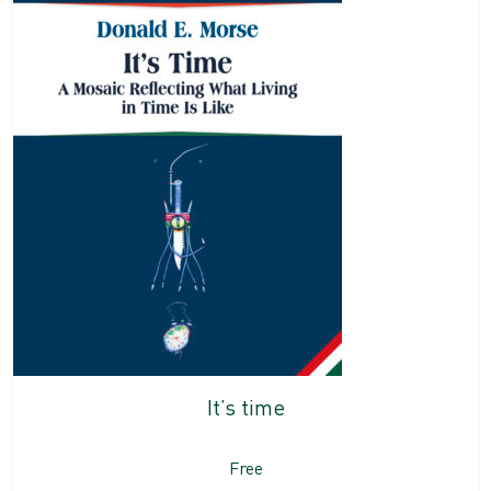
It’s time
Free