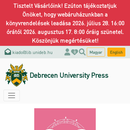
Tisztelt Vásárlóink! Ezúton tájékoztatjuk
Önöket, hogy webáruházunkban a
könyvrendelések leadása 2026. július 28. 16:00
órától 2026. augusztus 17. 8:00 óráig szünetel.
Köszönjük megértésüket!
kiado@lib.unideb.hu
Magyar
English
0
Debrecen University Press