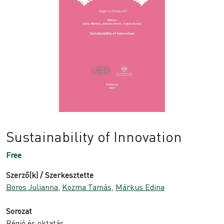
Sustainability of Innovation
Free
Szerző(k) / Szerkesztette
Boros Julianna
,
Kozma Tamás
,
Márkus Edina
Sorozat
Régió és oktatás