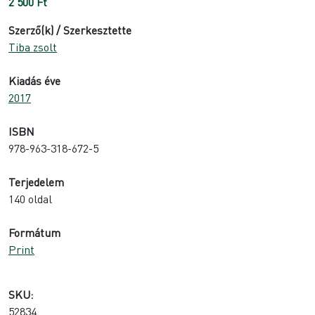
2 500
Ft
Szerző(k) / Szerkesztette
Tiba zsolt
Kiadás éve
2017
ISBN
978-963-318-672-5
Terjedelem
140 oldal
Formátum
Print
SKU:
52834