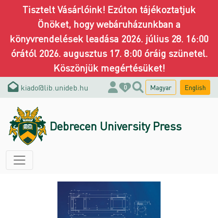
Tisztelt Vásárlóink! Ezúton tájékoztatjuk
Önöket, hogy webáruházunkban a
könyvrendelések leadása 2026. július 28. 16:00
órától 2026. augusztus 17. 8:00 óráig szünetel.
Köszönjük megértésüket!
kiado@lib.unideb.hu
Magyar
English
0
Debrecen University Press