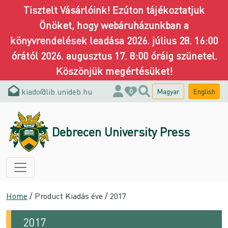
Tisztelt Vásárlóink! Ezúton tájékoztatjuk
Önöket, hogy webáruházunkban a
könyvrendelések leadása 2026. július 28. 16:00
órától 2026. augusztus 17. 8:00 óráig szünetel.
Köszönjük megértésüket!
kiado@lib.unideb.hu
Magyar
English
0
Debrecen University Press
Home
/ Product Kiadás éve / 2017
2017