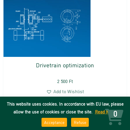
Drivetrain optimization
2 500
Ft
Add to Wishlist
This website uses cookies. In accordance with EU law, please
DEENK
allow the use of cookies or close the site.
Read More
0
Imprint
Acceptance
Refuse
University of Debrecen