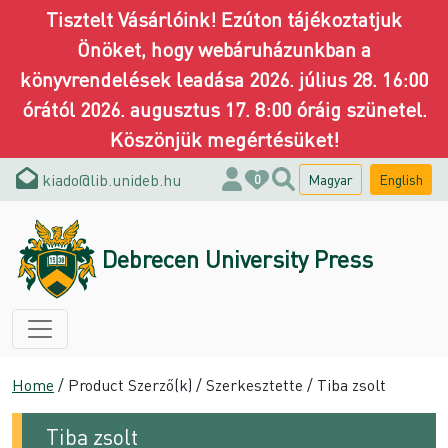
Tisztelt Vásárlóink! Ezúton tájékoztatjuk
Önöket, hogy webáruházunkban a
könyvrendelések leadása 2026. július 28. 16:00
órától 2026. augusztus 17. 8:00 óráig szünetel.
Köszönjük megértésüket!
kiado@lib.unideb.hu
Magyar
English
0
Debrecen University Press
Home
/ Product Szerző(k) / Szerkesztette / Tiba zsolt
Tiba zsolt