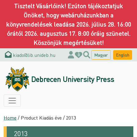
Tisztelt Vásárlóink! Ezúton tájékoztatjuk
Önöket, hogy webáruházunkban a
könyvrendelések leadása 2026. július 28. 16:00
órától 2026. augusztus 17. 8:00 óráig szünetel.
Köszönjük megértésüket!
kiado@lib.unideb.hu
Magyar
English
0
Debrecen University Press
Home
/ Product Kiadás éve / 2013
2013