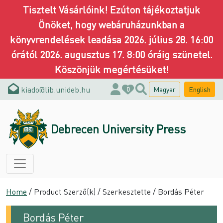
Tisztelt Vásárlóink! Ezúton tájékoztatjuk
Önöket, hogy webáruházunkban a
könyvrendelések leadása 2026. július 28. 16:00
órától 2026. augusztus 17. 8:00 óráig szünetel.
Köszönjük megértésüket!
kiado@lib.unideb.hu
Magyar
English
0
Debrecen University Press
Home
/ Product Szerző(k) / Szerkesztette / Bordás Péter
Bordás Péter