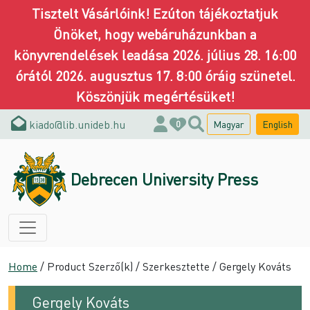
Tisztelt Vásárlóink! Ezúton tájékoztatjuk
Önöket, hogy webáruházunkban a
könyvrendelések leadása 2026. július 28. 16:00
órától 2026. augusztus 17. 8:00 óráig szünetel.
Köszönjük megértésüket!
kiado@lib.unideb.hu
Magyar
English
0
Debrecen University Press
Home
/ Product Szerző(k) / Szerkesztette / Gergely Kováts
Gergely Kováts