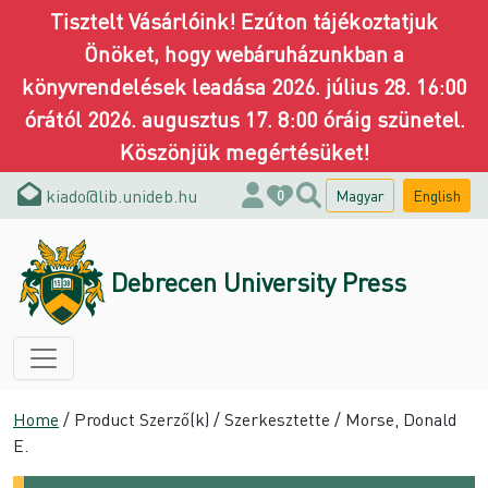
Tisztelt Vásárlóink! Ezúton tájékoztatjuk
Önöket, hogy webáruházunkban a
könyvrendelések leadása 2026. július 28. 16:00
órától 2026. augusztus 17. 8:00 óráig szünetel.
Köszönjük megértésüket!
kiado@lib.unideb.hu
Magyar
English
0
Debrecen University Press
Home
/ Product Szerző(k) / Szerkesztette / Morse, Donald
E.