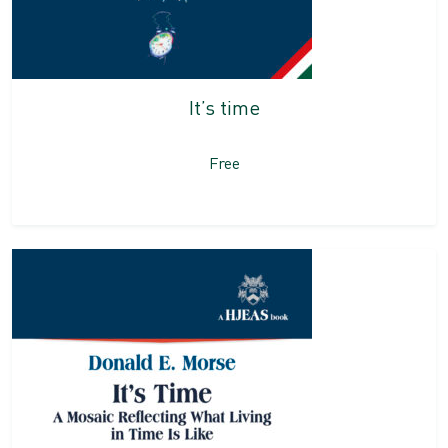
It’s time
Free