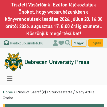
Tisztelt Vásárlóink! Ezúton tájékoztatjuk
Önöket, hogy webáruházunkban a
könyvrendelések leadása 2026. július 28. 16:00
órától 2026. augusztus 17. 8:00 óráig szünetel.
Köszönjük megértésüket!
kiado@lib.unideb.hu
Magyar
English
0
Debrecen University Press
Home
/ Product Szerző(k) / Szerkesztette / Nagy Attila
Csaba