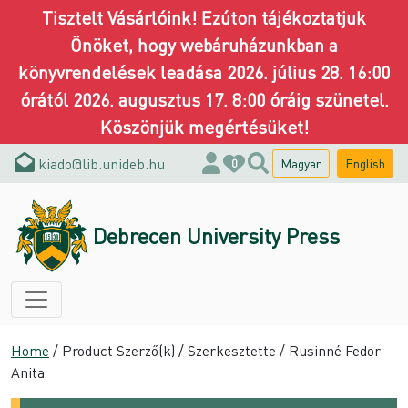
Tisztelt Vásárlóink! Ezúton tájékoztatjuk
Önöket, hogy webáruházunkban a
könyvrendelések leadása 2026. július 28. 16:00
órától 2026. augusztus 17. 8:00 óráig szünetel.
Köszönjük megértésüket!
kiado@lib.unideb.hu
Magyar
English
0
Debrecen University Press
Home
/ Product Szerző(k) / Szerkesztette / Rusinné Fedor
Anita