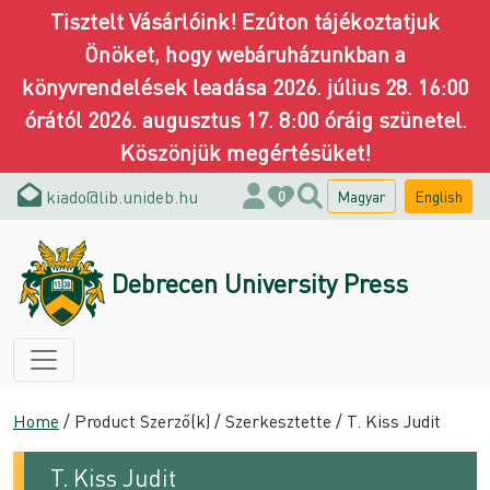
Tisztelt Vásárlóink! Ezúton tájékoztatjuk
Önöket, hogy webáruházunkban a
könyvrendelések leadása 2026. július 28. 16:00
órától 2026. augusztus 17. 8:00 óráig szünetel.
Köszönjük megértésüket!
kiado@lib.unideb.hu
Magyar
English
0
Debrecen University Press
Home
/ Product Szerző(k) / Szerkesztette / T. Kiss Judit
T. Kiss Judit