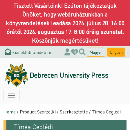
Tisztelt Vásárlóink! Ezúton tájékoztatjuk
Önöket, hogy webáruházunkban a
könyvrendelések leadása 2026. július 28. 16:00
órától 2026. augusztus 17. 8:00 óráig szünetel.
Köszönjük megértésüket!
kiado@lib.unideb.hu
Magyar
English
0
Debrecen University Press
Home
/ Product Szerző(k) / Szerkesztette / Tímea Ceglédi
Tímea Ceglédi