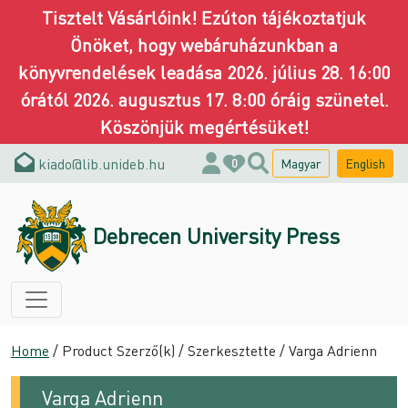
Tisztelt Vásárlóink! Ezúton tájékoztatjuk
Önöket, hogy webáruházunkban a
könyvrendelések leadása 2026. július 28. 16:00
órától 2026. augusztus 17. 8:00 óráig szünetel.
Köszönjük megértésüket!
kiado@lib.unideb.hu
Magyar
English
0
Debrecen University Press
Home
/ Product Szerző(k) / Szerkesztette / Varga Adrienn
Varga Adrienn