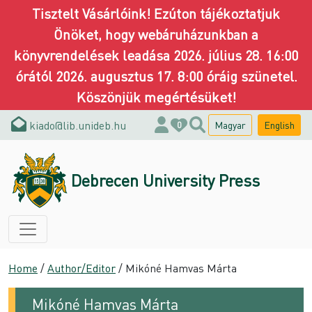
Tisztelt Vásárlóink! Ezúton tájékoztatjuk
Önöket, hogy webáruházunkban a
könyvrendelések leadása 2026. július 28. 16:00
órától 2026. augusztus 17. 8:00 óráig szünetel.
Köszönjük megértésüket!
kiado@lib.unideb.hu
Magyar
English
0
Debrecen University Press
Home
/
Author/Editor
/ Mikóné Hamvas Márta
Mikóné Hamvas Márta