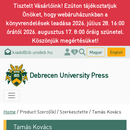
Tisztelt Vásárlóink! Ezúton tájékoztatjuk
Önöket, hogy webáruházunkban a
könyvrendelések leadása 2026. július 28. 16:00
órától 2026. augusztus 17. 8:00 óráig szünetel.
Köszönjük megértésüket!
kiado@lib.unideb.hu
Magyar
English
0
Debrecen University Press
Home
/ Product Szerző(k) / Szerkesztette / Tamás Kovács
Tamás Kovács