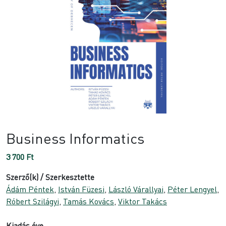
Business Informatics
3 700
Ft
Szerző(k) / Szerkesztette
Ádám Péntek
,
István Füzesi
,
László Várallyai
,
Péter Lengyel
,
Róbert Szilágyi
,
Tamás Kovács
,
Viktor Takács
Kiadás éve