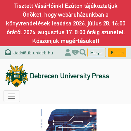
Tisztelt Vásárlóink! Ezúton tájékoztatjuk
Önöket, hogy webáruházunkban a
könyvrendelések leadása 2026. július 28. 16:00
órától 2026. augusztus 17. 8:00 óráig szünetel.
Köszönjük megértésüket!
kiado@lib.unideb.hu
Magyar
English
0
Debrecen University Press