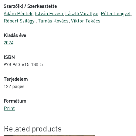
Szerző(k) / Szerkesztette
Ádám Péntek
,
István Füzesi
,
László Várallyai
,
Péter Lengyel
,
Róbert Szilágyi
,
Tamás Kovács
,
Viktor Takács
Kiadás éve
2024
ISBN
978-963-615-180-5
Terjedelem
122 pages
Formátum
Print
Related products