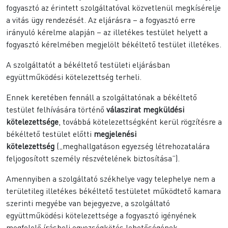
fogyasztó az érintett szolgáltatóval közvetlenül megkísérelje
a vitás ügy rendezését. Az eljárásra – a fogyasztó erre
irányuló kérelme alapján – az illetékes testület helyett a
fogyasztó kérelmében megjelölt békéltető testület illetékes.
A szolgáltatót a békéltető testületi eljárásban
együttműködési kötelezettség terheli.
Ennek keretében fennáll a szolgáltatónak a békéltető
testület felhívására történő
válaszirat megküldési
kötelezettsége
, továbbá kötelezettségként kerül rögzítésre a
békéltető testület előtti
megjelenési
kötelezettség
(„meghallgatáson egyezség létrehozatalára
feljogosított személy részvételének biztosítása”).
Amennyiben a szolgáltató székhelye vagy telephelye nem a
területileg illetékes békéltető testületet működtető kamara
szerinti megyébe van bejegyezve, a szolgáltató
együttműködési kötelezettsége a fogyasztó igényének
megfelelő írásbeli egyezségkötés lehetőségének