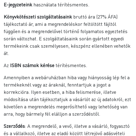
E-jegyzeteink
használata térítésmentes.
Könyvkötészeti szolgáltatásaink
bruttó ára (27% ÁFA)
tájékoztató ár, ami a megrendeléskor feltöltött fájltól
függően és a megrendelővel történő folyamatos egyeztetés
során változhat. E szolgáltatásaink során gyártott egyedi
termékeink csak személyesen, készpénz ellenében vehetők
át.
Az
ISBN számok kérése
térítésmentes.
Amennyiben a webáruházban hiba vagy hiányosság lép fel a
termékeknél vagy az áraknál, fenntartjuk a jogot a
korrekcióra. Ilyen esetben, a hiba felismerése, illetve
módosítása után tájékoztatjuk a vásárlót az új adatokról; ezt
követően a megrendelés megerősíthető vagy lehetőség van
arra, hogy bármely fél elálljon a szerződéstől.
Szerződés
: A megrendelő, a vevő, illetve a vásárló, fogyasztó
és a vállalkozó, illetve az eladó között létrejövő adásvételi