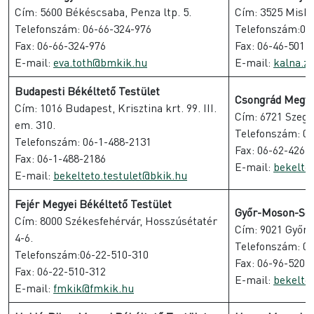
Cím: 5600 Békéscsaba, Penza ltp. 5.
Cím: 3525 Miskol
Telefonszám: 06-66-324-976
Telefonszám:06-
Fax: 06-66-324-976
Fax: 06-46-501-
E-mail:
eva.toth@bmkik.hu
E-mail:
kalna.z
Budapesti Békéltető Testület
Csongrád Megyei
Cím: 1016 Budapest, Krisztina krt. 99. III.
Cím: 6721 Szeged
em. 310.
Telefonszám: 06
Telefonszám: 06-1-488-2131
Fax: 06-62-426-
Fax: 06-1-488-2186
E-mail:
bekelte
E-mail:
bekelteto.testulet@bkik.hu
Fejér Megyei Békéltető Testület
Győr-Moson-Sop
Cím: 8000 Székesfehérvár, Hosszúsétatér
Cím: 9021 Győr, 
4-6.
Telefonszám: 06
Telefonszám:06-22-510-310
Fax: 06-96-520-
Fax: 06-22-510-312
E-mail:
bekelte
E-mail:
fmkik@fmkik.hu