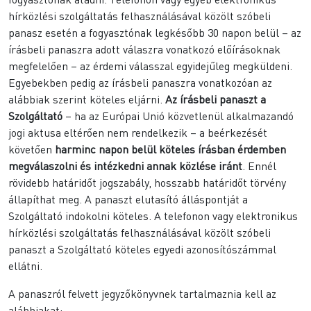
hírközlési szolgáltatás felhasználásával közölt szóbeli
panasz esetén a fogyasztónak legkésőbb 30 napon belül – az
írásbeli panaszra adott válaszra vonatkozó előírásoknak
megfelelően – az érdemi válasszal egyidejűleg megküldeni.
Egyebekben pedig az írásbeli panaszra vonatkozóan az
alábbiak szerint köteles eljárni.
Az írásbeli panaszt a
Szolgáltató
– ha az Európai Unió közvetlenül alkalmazandó
jogi aktusa eltérően nem rendelkezik – a beérkezését
követően
harminc napon belül köteles írásban érdemben
megválaszolni és intézkedni annak közlése iránt
. Ennél
rövidebb határidőt jogszabály, hosszabb határidőt törvény
állapíthat meg. A panaszt elutasító álláspontját a
Szolgáltató indokolni köteles. A telefonon vagy elektronikus
hírközlési szolgáltatás felhasználásával közölt szóbeli
panaszt a Szolgáltató köteles egyedi azonosítószámmal
ellátni.
A panaszról felvett jegyzőkönyvnek tartalmaznia kell az
alábbiakat: