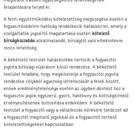
felajánlására terjed ki.
A fenti együttműködési kötelezettség megszegése esetén a
fogyasztóvédelmi hatóság rendelkezik hatáskörrel, amely a
szolgáltatók jogsértő magatartása esetén
kötelező
bírságkiszabás
alkalmazandó, bírságtól való eltekintésre
nincs lehetőség.
A békéltető testület hatáskörébe tartozik a fogyasztói
jogvita bírósági eljáráson kívüli rendezése. A békéltető
testület feladata, hogy megkísérelje a fogyasztói jogvita
rendezése céljából egyezség létrehozását a felek között,
ennek eredménytelensége esetén az ügyben döntést hoz a
fogyasztói jogok egyszerű, gyors, hatékony és költségkímélő
érvényesítésének biztosítása érdekében. A békéltető
testület a fogyasztó vagy a vállalkozás kérésére tanácsot ad
a fogyasztót megillető jogokkal és a fogyasztót terhelő
kötelezettségekkel kapcsolatban.