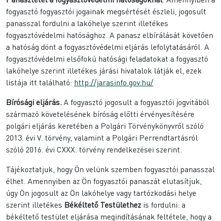
fogyasztó fogyasztói jogainak megsértését észleli, jogosult
panasszal fordulni a lakóhelye szerint illetékes
fogyasztóvédelmi hatósághoz. A panasz elbírálását követően
a hatóság dönt a fogyasztóvédelmi eljárás lefolytatásáról. A
fogyasztóvédelmi elsőfokú hatósági feladatokat a fogyasztó
lakóhelye szerint illetékes járási hivatalok látják el, ezek
listája itt található:
http://jarasinfo.gov.hu/
Bírósági eljárás.
A fogyasztó jogosult a fogyasztói jogvitából
származó követelésének bíróság előtti érvényesítésére
polgári eljárás keretében a Polgári Törvénykönyvről szóló
2013. évi V. törvény, valamint a Polgári Perrendtartásról
szóló 2016. évi CXXX. törvény rendelkezései szerint.
Tájékoztatjuk, hogy Ön velünk szemben fogyasztói panasszal
élhet. Amennyiben az Ön fogyasztói panaszát elutasítjuk,
úgy Ön jogosult az Ön lakóhelye vagy tartózkodási helye
szerint illetékes
Békéltető Testülethez
is fordulni: a
békéltető testület eljárása megindításának feltétele, hogy a