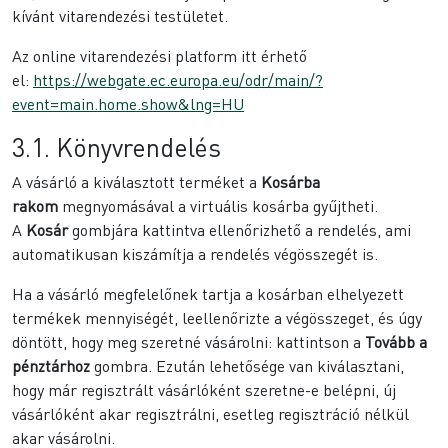
kívánt vitarendezési testületet.
Az online vitarendezési platform itt érhető
el:
https://webgate.ec.europa.eu/odr/main/?
event=main.home.show&lng=HU
3.1. Könyvrendelés
A vásárló a kiválasztott terméket a
Kosárba
rakom
megnyomásával a virtuális kosárba gyűjtheti.
A
Kosár
gombjára kattintva ellenőrizhető a rendelés, ami
automatikusan kiszámítja a rendelés végösszegét is.
Ha a vásárló megfelelőnek tartja a kosárban elhelyezett
termékek mennyiségét, leellenőrizte a végösszeget, és úgy
döntött, hogy meg szeretné vásárolni: kattintson a
Tovább a
pénztárhoz
gombra. Ezután lehetősége van kiválasztani,
hogy már regisztrált vásárlóként szeretne-e belépni, új
vásárlóként akar regisztrálni, esetleg regisztráció nélkül
akar vásárolni.