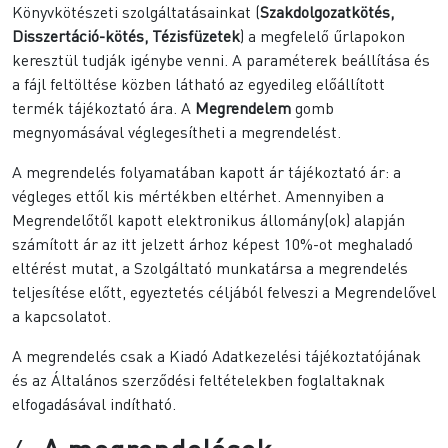
Könyvkötészeti szolgáltatásainkat (
Szakdolgozatkötés,
Disszertáció-kötés, Tézisfüzetek
) a megfelelő űrlapokon
keresztül tudják igénybe venni. A paraméterek beállítása és
a fájl feltöltése közben látható az egyedileg előállított
termék tájékoztató ára. A
Megrendelem
gomb
megnyomásával véglegesítheti a megrendelést.
A megrendelés folyamatában kapott ár tájékoztató ár: a
végleges ettől kis mértékben eltérhet. Amennyiben a
Megrendelőtől kapott elektronikus állomány(ok) alapján
számított ár az itt jelzett árhoz képest 10%-ot meghaladó
eltérést mutat, a Szolgáltató munkatársa a megrendelés
teljesítése előtt, egyeztetés céljából felveszi a Megrendelővel
a kapcsolatot.
A megrendelés csak a Kiadó Adatkezelési tájékoztatójának
és az Általános szerződési feltételekben foglaltaknak
elfogadásával indítható.