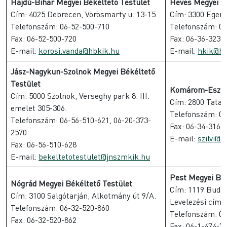
Hajdú-Bihar Megyei Békéltető Testület
Heves Megyei Bé
Cím: 4025 Debrecen, Vörösmarty u. 13-15.
Cím: 3300 Eger, 
Telefonszám: 06-52-500-710
Telefonszám: 06
Fax: 06-52-500-720
Fax: 06-36-323-
E-mail:
korosi.vanda@hbkik.hu
E-mail:
hkik@hk
Jász-Nagykun-Szolnok Megyei Békéltető
Testület
Komárom-Eszter
Cím: 5000 Szolnok, Verseghy park 8. III.
Cím: 2800 Tatabá
emelet 305-306.
Telefonszám: 06
Telefonszám: 06-56-510-621, 06-20-373-
Fax: 06-34-316-
2570
E-mail:
szilvi@
Fax: 06-56-510-628
E-mail:
bekeltetotestulet@jnszmkik.hu
Pest Megyei Bék
Nógrád Megyei Békéltető Testület
Cím: 1119 Budape
Cím: 3100 Salgótarján, Alkotmány út 9/A.
Levelezési cím: 
Telefonszám: 06-32-520-860
Telefonszám: 06
Fax: 06-32-520-862
Fax: 06-1-474-7