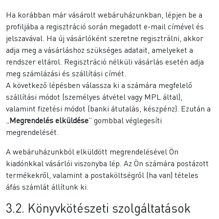
Ha korábban már vásárolt webáruházunkban, lépjen be a
profiljába a regisztráció során megadott e-mail címével és
jelszavával. Ha új vásárlóként szeretne regisztrálni, akkor
adja meg a vásárláshoz szükséges adatait, amelyeket a
rendszer eltárol. Regisztráció nélküli vásárlás esetén adja
meg számlázási és szállítási címét.
A következő lépésben válassza ki a számára megfelelő
szállítási módot (személyes átvétel vagy MPL által),
valamint fizetési módot (banki átutalás, készpénz). Ezután a
„
Megrendelés elküldése
” gombbal véglegesíti
megrendelését.
A webáruházunkból elküldött megrendelésével Ön
kiadónkkal vásárlói viszonyba lép. Az Ön számára postázott
termékekről, valamint a postaköltségről (ha van) tételes
áfás számlát állítunk ki.
3.2. Könyvkötészeti szolgáltatások