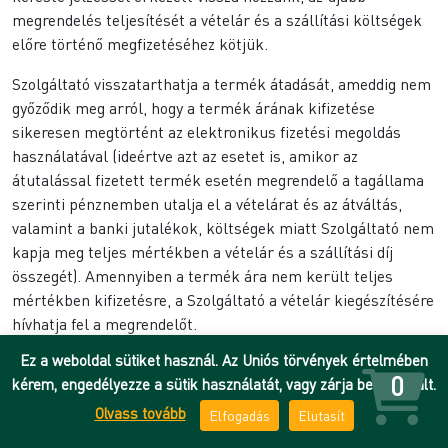
megrendelés teljesítését a vételár és a szállítási költségek
előre történő megfizetéséhez kötjük.
Szolgáltató visszatarthatja a termék átadását, ameddig nem
győződik meg arról, hogy a termék árának kifizetése
sikeresen megtörtént az elektronikus fizetési megoldás
használatával (ideértve azt az esetet is, amikor az
átutalással fizetett termék esetén megrendelő a tagállama
szerinti pénznemben utalja el a vételárat és az átváltás,
valamint a banki jutalékok, költségek miatt Szolgáltató nem
kapja meg teljes mértékben a vételár és a szállítási díj
összegét). Amennyiben a termék ára nem került teljes
mértékben kifizetésre, a Szolgáltató a vételár kiegészítésére
hívhatja fel a megrendelőt.
Ez a weboldal sütiket használ. Az Uniós törvények értelmében
5.2. Könyvkötészeti szolgáltatások
0
kérem, engedélyezze a sütik használatát, vagy zárja be az oldalt.
A könyvkötészeti megrendelések során előállított
Olvass tovább
Elfogadás
Elutasít
termékeket csak személyesen, készpénz ellenében