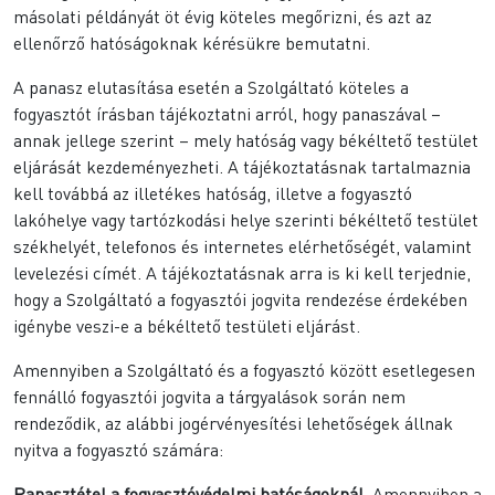
másolati példányát öt évig köteles megőrizni, és azt az
ellenőrző hatóságoknak kérésükre bemutatni.
A panasz elutasítása esetén a Szolgáltató köteles a
fogyasztót írásban tájékoztatni arról, hogy panaszával –
annak jellege szerint – mely hatóság vagy békéltető testület
eljárását kezdeményezheti. A tájékoztatásnak tartalmaznia
kell továbbá az illetékes hatóság, illetve a fogyasztó
lakóhelye vagy tartózkodási helye szerinti békéltető testület
székhelyét, telefonos és internetes elérhetőségét, valamint
levelezési címét. A tájékoztatásnak arra is ki kell terjednie,
hogy a Szolgáltató a fogyasztói jogvita rendezése érdekében
igénybe veszi-e a békéltető testületi eljárást.
Amennyiben a Szolgáltató és a fogyasztó között esetlegesen
fennálló fogyasztói jogvita a tárgyalások során nem
rendeződik, az alábbi jogérvényesítési lehetőségek állnak
nyitva a fogyasztó számára:
Panasztétel a fogyasztóvédelmi hatóságoknál
. Amennyiben a