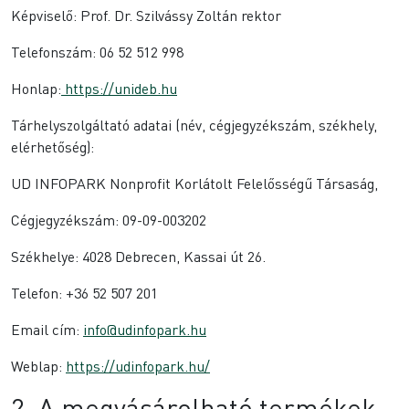
Képviselő: Prof. Dr. Szilvássy Zoltán rektor
Telefonszám: 06 52 512 998
Honlap:
https://unideb.hu
Tárhelyszolgáltató adatai (név, cégjegyzékszám, székhely,
elérhetőség):
UD INFOPARK Nonprofit Korlátolt Felelősségű Társaság,
Cégjegyzékszám: 09-09-003202
Székhelye: 4028 Debrecen, Kassai út 26.
Telefon: +36 52 507 201
Email cím:
info@udinfopark.hu
Weblap:
https://udinfopark.hu/
2. A megvásárolható termékek,