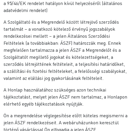
a 95/46/EK rendelet hatályon kívül helyezéséről (általános
adatvédelmi rendelet)
A Szolgáltató és a Megrendelő között létrejövő szerződés
tartalmát – a vonatkozó kötelező érvényű jogszabályok
rendelkezései mellett – a jelen Általános Szerződési
Feltételek (a továbbiakban: ÁSZF) határozzák meg. Ennek
megfelelően tartalmazza a jelen ÁSZF a Megrendelőt és a
Szolgáltatót megillető jogokat és kötelezettségeket, a
szerződés létrejöttének feltételeit, a teljesítési határidőket,
a szállítási és fizetési feltételeket, a felelősségi szabályokat,
valamint az elállási jog gyakorlásának feltételeit.
A Honlap használatához szükséges azon technikai
tájékoztatást, melyet jelen ÁSZF nem tartalmaz, a Honlapon
elérhető egyéb tájékoztatások nyújtják.
Ön a megrendelése véglegesítése előtt köteles megismerni a
jelen ÁSZF rendelkezéseit. A webáruházunkon keresztül
történő vásárlással Ön elfogadja a jelen ÁSZF