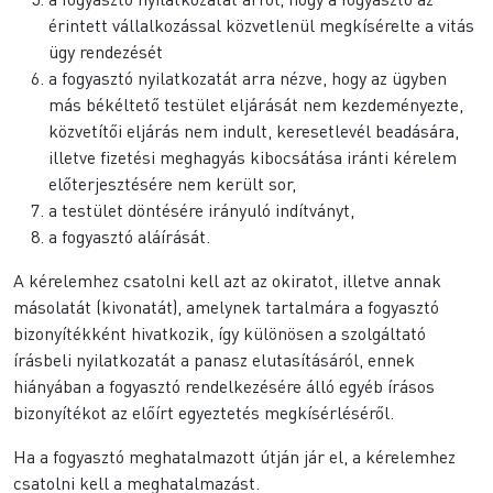
érintett vállalkozással közvetlenül megkísérelte a vitás
ügy rendezését
a fogyasztó nyilatkozatát arra nézve, hogy az ügyben
más békéltető testület eljárását nem kezdeményezte,
közvetítői eljárás nem indult, keresetlevél beadására,
illetve fizetési meghagyás kibocsátása iránti kérelem
előterjesztésére nem került sor,
a testület döntésére irányuló indítványt,
a fogyasztó aláírását.
A kérelemhez csatolni kell azt az okiratot, illetve annak
másolatát (kivonatát), amelynek tartalmára a fogyasztó
bizonyítékként hivatkozik, így különösen a szolgáltató
írásbeli nyilatkozatát a panasz elutasításáról, ennek
hiányában a fogyasztó rendelkezésére álló egyéb írásos
bizonyítékot az előírt egyeztetés megkísérléséről.
Ha a fogyasztó meghatalmazott útján jár el, a kérelemhez
csatolni kell a meghatalmazást.