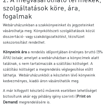
szolgáltatások köre, ára,
fogalmak
Webáruházunkban a szakkönyveinket és jegyzeteinket
vásárolhatja meg. Könyvkötészeti szolgáltatások közül
disszertáció- vagy szakdolgozatkötést, tézisfüzet
sokszorosítást rendelhet.
Könyveink ára
a rendelés időpontjában érvényes bruttó (5%
ÁFA) listaár, amelyet a webáruházban a könyvcímek alatt
találnak, s nem tartalmazzák a szállítási költséget. A
szállítási költséget a megrendelés véglegesítése előtt
láthatja. Webáruházunkból a készleten lévő könyveink
kedvezményes, kiadói áron vásárolhatók meg.
A már kifogyott készletű műveink esetében lehetőséget
biztosítunk akár egy példány igény szerinti (
Print on
Demand
) megrendelésére is.