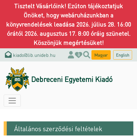
Tisztelt Vásárlóink! Ezúton tájékoztatjuk
Önöket, hogy webáruházunkban a
könyvrendelések leadása 2026. július 28. 16:00
órától 2026. augusztus 17. 8:00 óráig szünetel.
Köszönjük megértésüket!
kiado@lib.unideb.hu
Magyar
English
0
Debreceni Egyetemi Kiadó
Általános szerződési feltételek