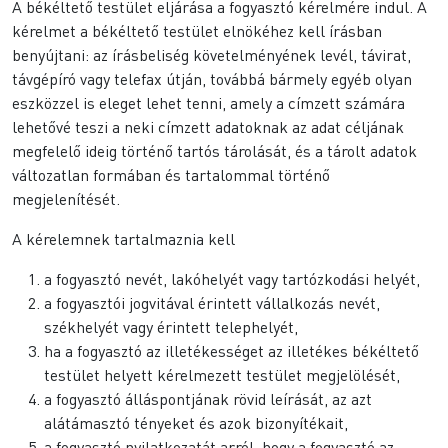
A békéltető testület eljárása a fogyasztó kérelmére indul. A
kérelmet a békéltető testület elnökéhez kell írásban
benyújtani: az írásbeliség követelményének levél, távirat,
távgépíró vagy telefax útján, továbbá bármely egyéb olyan
eszközzel is eleget lehet tenni, amely a címzett számára
lehetővé teszi a neki címzett adatoknak az adat céljának
megfelelő ideig történő tartós tárolását, és a tárolt adatok
változatlan formában és tartalommal történő
megjelenítését.
A kérelemnek tartalmaznia kell
a fogyasztó nevét, lakóhelyét vagy tartózkodási helyét,
a fogyasztói jogvitával érintett vállalkozás nevét,
székhelyét vagy érintett telephelyét,
ha a fogyasztó az illetékességet az illetékes békéltető
testület helyett kérelmezett testület megjelölését,
a fogyasztó álláspontjának rövid leírását, az azt
alátámasztó tényeket és azok bizonyítékait,
a fogyasztó nyilatkozatát arról, hogy a fogyasztó az