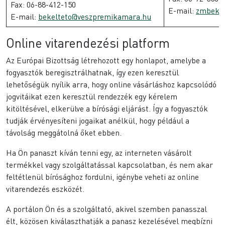
Fax: 06-88-412-150
E-mail:
zmbekel
E-mail:
bekelteto@veszpremikamara.hu
Online vitarendezési platform
Az Európai Bizottság létrehozott egy honlapot, amelybe a
fogyasztók beregisztrálhatnak, így ezen keresztül
lehetőségük nyílik arra, hogy online vásárláshoz kapcsolódó
jogvitáikat ezen keresztül rendezzék egy kérelem
kitöltésével, elkerülve a bírósági eljárást. Így a fogyasztók
tudják érvényesíteni jogaikat anélkül, hogy például a
távolság meggátolná őket ebben.
Ha Ön panaszt kíván tenni egy, az interneten vásárolt
termékkel vagy szolgáltatással kapcsolatban, és nem akar
feltétlenül bírósághoz fordulni, igénybe veheti az online
vitarendezés eszközét.
A portálon Ön és a szolgáltató, akivel szemben panasszal
élt, közösen kiválaszthatják a panasz kezelésével megbízni