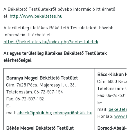
A Békéltető Testületekről bővebb információ itt érhető
el:
http://www.bekeltetes.hu
A területileg illetékes Békéltető Testületekről bővebb
információ itt érhető el:
https://bekeltetes.hu/index.php?id=testuletek
Az egyes területileg illetékes Békéltető Testületek
elérhetőségei:
Bács-Kiskun Me
Baranya Megyei Békéltető Testület
Cím: 6000 Kecsk
Cím: 7625 Pécs, Majorossy I. u. 36.
Telefonszám: 06
Telefonszám: 06-72-507-154
Fax: 06-76-501-
Fax: 06-72-507-152
E-
E-
mail:
bekeltete
mail:
abeck@pbkik.hu
;
mbonyar@pbkik.hu
Honlap:
www.ba
Békés Megyei Békéltető Testület
Borsod-Abaúj-Z