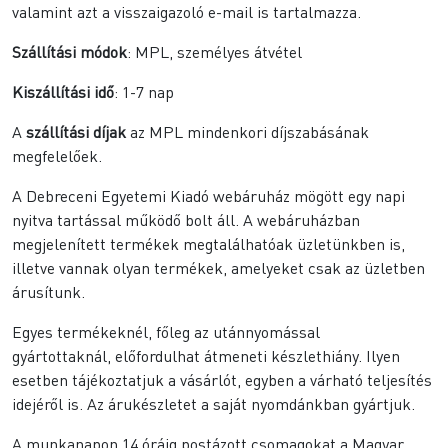
valamint azt a visszaigazoló e-mail is tartalmazza.
Szállítási módok
: MPL, személyes átvétel
Kiszállítási idő
: 1-7 nap
A
szállítási díjak
az MPL mindenkori díjszabásának
megfelelőek.
A Debreceni Egyetemi Kiadó webáruház mögött egy napi
nyitva tartással működő bolt áll. A webáruházban
megjelenített termékek megtalálhatóak üzletünkben is,
illetve vannak olyan termékek, amelyeket csak az üzletben
árusítunk.
Egyes termékeknél, főleg az utánnyomással
gyártottaknál, előfordulhat átmeneti készlethiány. Ilyen
esetben tájékoztatjuk a vásárlót, egyben a várható teljesítés
idejéről is. Az árukészletet a saját nyomdánkban gyártjuk.
A munkanapon 14 óráig postázott csomagokat a Magyar