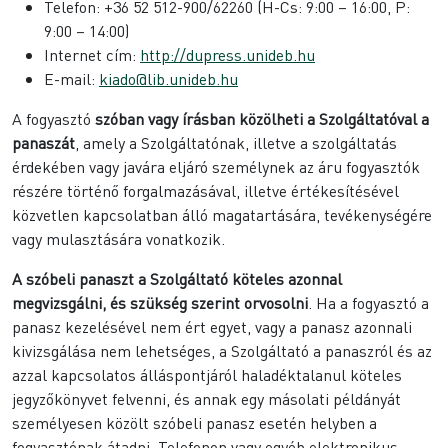
Telefon: +36 52 512-900/62260 (H-Cs: 9:00 – 16:00, P:
9:00 – 14:00)
Internet cím:
http://dupress.unideb.hu
E-mail:
kiado@lib.unideb.hu
A fogyasztó
szóban vagy írásban közölheti a Szolgáltatóval a
panaszát
, amely a Szolgáltatónak, illetve a szolgáltatás
érdekében vagy javára eljáró személynek az áru fogyasztók
részére történő forgalmazásával, illetve értékesítésével
közvetlen kapcsolatban álló magatartására, tevékenységére
vagy mulasztására vonatkozik.
A szóbeli panaszt a Szolgáltató köteles azonnal
megvizsgálni, és szükség szerint orvosolni
. Ha a fogyasztó a
panasz kezelésével nem ért egyet, vagy a panasz azonnali
kivizsgálása nem lehetséges, a Szolgáltató a panaszról és az
azzal kapcsolatos álláspontjáról haladéktalanul köteles
jegyzőkönyvet felvenni, és annak egy másolati példányát
személyesen közölt szóbeli panasz esetén helyben a
fogyasztónak átadni. Telefonon vagy egyéb elektronikus