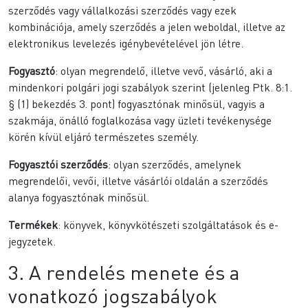
szerződés vagy vállalkozási szerződés vagy ezek
kombinációja, amely szerződés a jelen weboldal, illetve az
elektronikus levelezés igénybevételével jön létre.
Fogyasztó
: olyan megrendelő, illetve vevő, vásárló, aki a
mindenkori polgári jogi szabályok szerint (jelenleg Ptk. 8:1.
§ (1) bekezdés 3. pont) fogyasztónak minősül, vagyis a
szakmája, önálló foglalkozása vagy üzleti tevékenysége
körén kívül eljáró természetes személy.
Fogyasztói szerződés
: olyan szerződés, amelynek
megrendelői, vevői, illetve vásárlói oldalán a szerződés
alanya fogyasztónak minősül.
Termékek
: könyvek, könyvkötészeti szolgáltatások és e-
jegyzetek.
3. A rendelés menete és a
vonatkozó jogszabályok