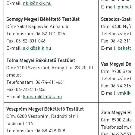
E-mail:
nkik@nkik.hu
E-mail:
pmbeke
Somogy Megyei Békéltető Testület
Szabolcs-Szatm
Cím: 7400 Kaposvár, Anna u.6.
Cím: 4400 Nyíreg
Telefonszám: 06-82-501-026
Telefonszám: 06
Fax: 06-82-501-046
Fax: 06-42-311-
E-mail:
skik@skik.hu
E-mail:
bekelte
Tolna Megyei Békéltető Testület
Vas Megyei Béké
Cím: 7100 Szekszárd, Arany J. u. 23-25. III.
Cím: 9700 Szomb
emelet
Telefonszám: 06
Telefonszám: 06-74-411-661
Fax: 06-94-316-
Fax: 06-74-411-456
E-mail:
vmkik@
E-mail:
kamara@tmkik.hu
Veszprém Megyei Békéltető Testület
Zala Megyei Bék
Cím: 8200 Veszprém, Radnóti tér 1.
Cím: 8900 Zalaeg
földszint 116.
Telefonszám: 06
Telefonszám: 06-88-429-008
Fax: 06-92-550-