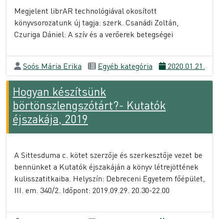
Megjelent librAR technológiával okosított
könyvsorozatunk új tagja: szerk. Csanádi Zoltán,
Czuriga Dániel: A szív és a verőerek betegségei
Soós Mária Erika
Egyéb kategória
2020.01.21.
Hogyan készítsünk
börtönszlengszótárt?- Kutatók
éjszakája, 2019
A Sittesduma c. kötet szerzője és szerkesztője vezet be
bennünket a Kutatók éjszakáján a könyv létrejöttének
kulisszatitkaiba. Helyszín: Debreceni Egyetem főépület,
III. em. 340/2. Időpont: 2019.09.29. 20.30-22.00