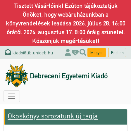
Tisztelt Vásárlóink! Ezúton tájékoztatjuk
Önöket, hogy webáruházunkban a
könyvrendelések leadása 2026. július 28. 16:00
órától 2026. augusztus 17. 8:00 óráig szünetel.
Köszönjük megértésüket!
kiado@lib.unideb.hu
Magyar
English
0
Debreceni Egyetemi Kiadó
Okoskönyv sorozatunk új tagja