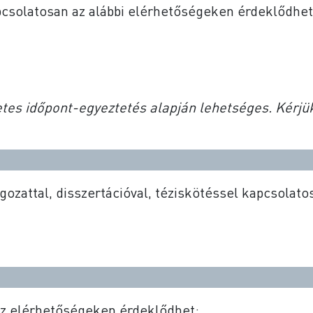
pcsolatosan az alábbi elérhetőségeken érdeklődhet
tes időpont-egyeztetés alapján lehetséges. Kérjük
ozattal, disszertációval, téziskötéssel kapcsolato
z elérhetőségeken érdeklődhet: