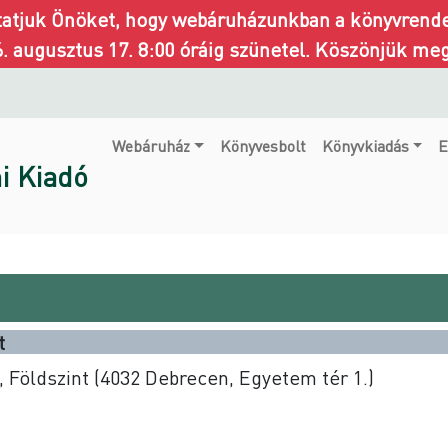
ztatjuk Önöket, hogy webáruházunkban a könyvrendel
6. augusztus 17. 8:00 óráig szünetel. Köszönjük me
Webáruház
Könyvesbolt
Könyvkiadás
E
i Kiadó
t
Földszint (4032 Debrecen, Egyetem tér 1.)