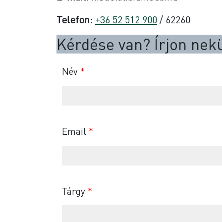
Telefon:
+36 52 512 900
/ 62260
Kérdése van? Írjon nek
Név
*
Email
*
Tárgy
*