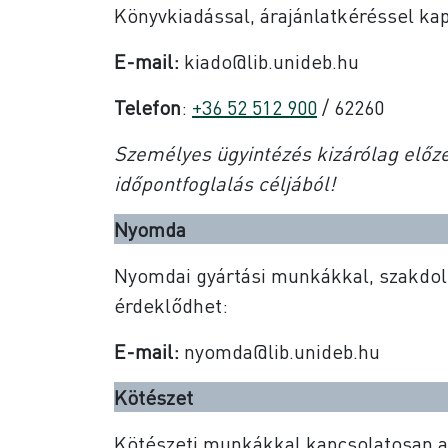
Könyvkiadással, árajánlatkéréssel ka
E-mail:
kiado@lib.unideb.hu
Telefon
:
+36 52 512 900
/ 62260
Személyes ügyintézés kizárólag előze
időpontfoglalás céljából!
Nyomda
Nyomdai gyártási munkákkal, szakdolg
érdeklődhet:
E-mail:
nyomda@lib.unideb.hu
Kötészet
Kötészeti munkákkal kapcsolatosan a