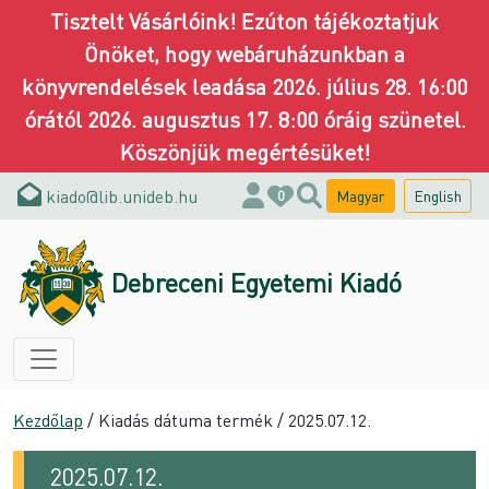
Tisztelt Vásárlóink! Ezúton tájékoztatjuk
Önöket, hogy webáruházunkban a
könyvrendelések leadása 2026. július 28. 16:00
órától 2026. augusztus 17. 8:00 óráig szünetel.
Köszönjük megértésüket!
kiado@lib.unideb.hu
Magyar
English
0
Debreceni Egyetemi Kiadó
Kezdőlap
/ Kiadás dátuma termék / 2025.07.12.
2025.07.12.