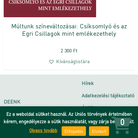
Múltunk színeváltozásai: Csíksomlyó és az
Egri Csillagok mint emlékezethely
2 300
Ft
Kívánságlistára
Hírek
Adatkezelési tájékoztató
DEENK
ÁSZF
Debreceni Egyetem
Ez a weboldal sütiket használ. Az Uniós törvények értelmében
Impresszum
0
kérem, engedélyezze a sütik használatát, vagy zárja be az oldalt.
Olvass tovább
Elfogadás
Elutasít
Kapcsolat