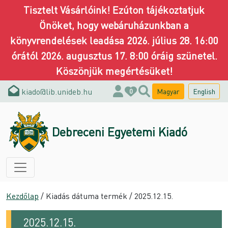
Tisztelt Vásárlóink! Ezúton tájékoztatjuk
Önöket, hogy webáruházunkban a
könyvrendelések leadása 2026. július 28. 16:00
órától 2026. augusztus 17. 8:00 óráig szünetel.
Köszönjük megértésüket!
kiado@lib.unideb.hu
Magyar
English
0
Debreceni Egyetemi Kiadó
Kezdőlap
/ Kiadás dátuma termék / 2025.12.15.
2025.12.15.