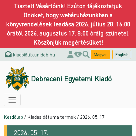
Tisztelt Vásárlóink! Ezúton tájékoztatjuk
Önöket, hogy webáruházunkban a
könyvrendelések leadása 2026. július 28. 16:00
órától 2026. augusztus 17. 8:00 óráig szünetel.
Köszönjük megértésüket!
kiado@lib.unideb.hu
Magyar
English
0
Debreceni Egyetemi Kiadó
Kezdőlap
/ Kiadás dátuma termék / 2026. 05. 17.
2026. 05. 17.