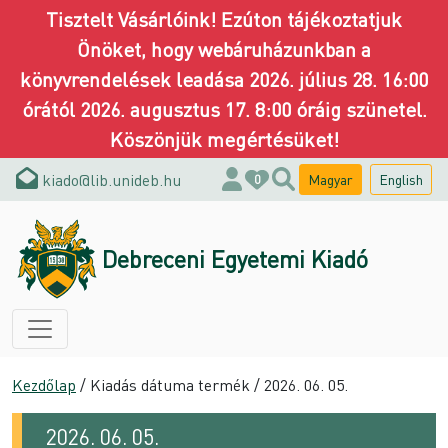
Tisztelt Vásárlóink! Ezúton tájékoztatjuk
Önöket, hogy webáruházunkban a
könyvrendelések leadása 2026. július 28. 16:00
órától 2026. augusztus 17. 8:00 óráig szünetel.
Köszönjük megértésüket!
kiado@lib.unideb.hu
Magyar
English
0
Debreceni Egyetemi Kiadó
Kezdőlap
/ Kiadás dátuma termék / 2026. 06. 05.
2026. 06. 05.