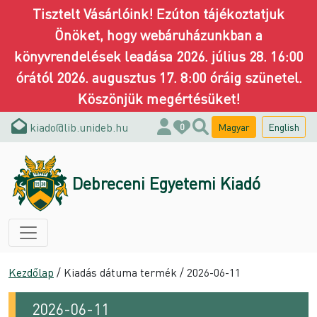
Tisztelt Vásárlóink! Ezúton tájékoztatjuk
Önöket, hogy webáruházunkban a
könyvrendelések leadása 2026. július 28. 16:00
órától 2026. augusztus 17. 8:00 óráig szünetel.
Köszönjük megértésüket!
kiado@lib.unideb.hu
Magyar
English
0
Debreceni Egyetemi Kiadó
Kezdőlap
/ Kiadás dátuma termék / 2026-06-11
2026-06-11