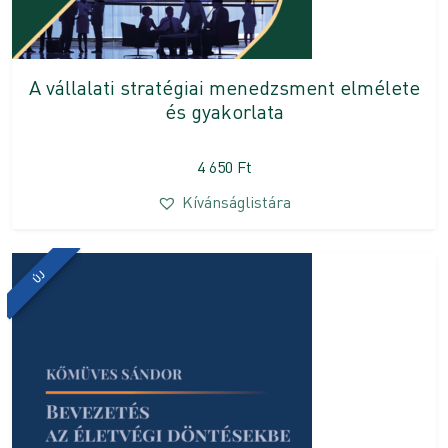
A vállalati stratégiai menedzsment elmélete
és gyakorlata
4 650
Ft
Kívánságlistára
ÚJ