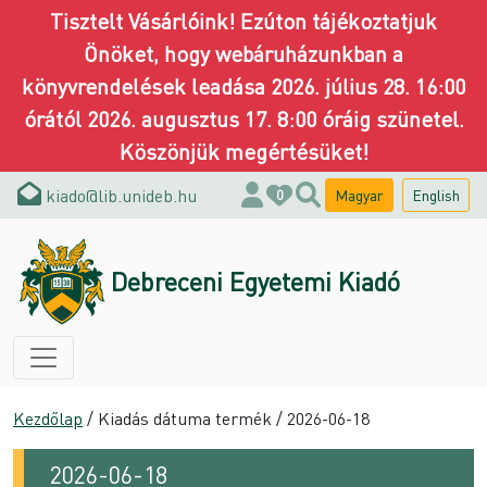
Tisztelt Vásárlóink! Ezúton tájékoztatjuk
Önöket, hogy webáruházunkban a
könyvrendelések leadása 2026. július 28. 16:00
órától 2026. augusztus 17. 8:00 óráig szünetel.
Köszönjük megértésüket!
kiado@lib.unideb.hu
Magyar
English
0
Debreceni Egyetemi Kiadó
Kezdőlap
/ Kiadás dátuma termék / 2026-06-18
2026-06-18