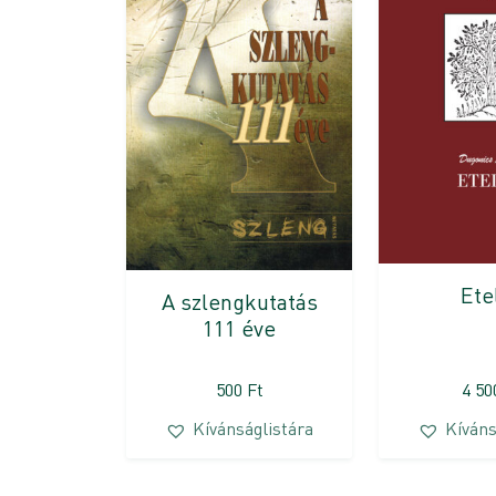
Ete
A szlengkutatás
111 éve
500
Ft
4 5
Kívánságlistára
Kíváns