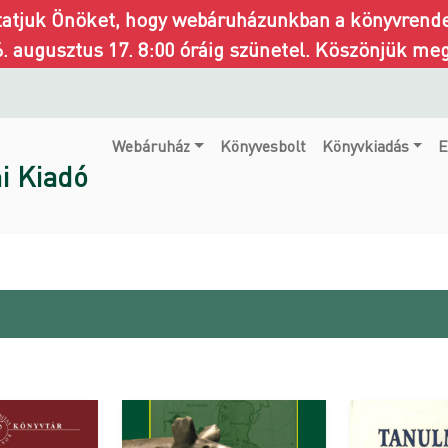
ztatjuk Önöket, hogy webáruházunkban a könyvrendel
6. augusztus 17. 8:00 óráig szünetel. Köszönjük me
Webáruház
Könyvesbolt
Könyvkiadás
E
i Kiadó