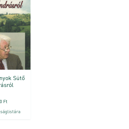
nyok Sütő
ásról
00
Ft
ságlistára