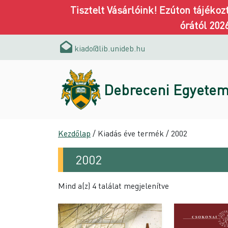
Tisztelt Vásárlóink! Ezúton tájéko
órától 202
kiado@lib.unideb.hu
Debreceni Egyetem
Kezdőlap
/ Kiadás éve termék / 2002
2002
Mind a(z) 4 találat megjelenítve