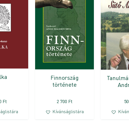
lka
Finnország
Tanulmá
története
Andr
00
Ft
2 700
Ft
5
áglistára
Kívánságlistára
Kíván