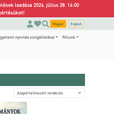
ések leadása 2026. július 28. 16:00
gértésüket!
Magyar
English
gyetemi nyomda szolgáltatásai
Rólunk