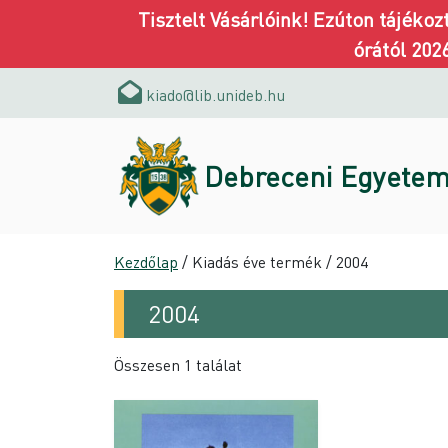
Tisztelt Vásárlóink! Ezúton tájéko
órától 202
kiado@lib.unideb.hu
Debreceni Egyetem
Kezdőlap
/ Kiadás éve termék / 2004
2004
Összesen 1 találat