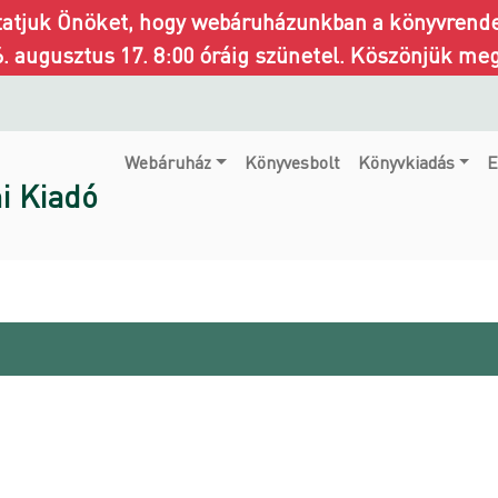
ztatjuk Önöket, hogy webáruházunkban a könyvrendel
6. augusztus 17. 8:00 óráig szünetel. Köszönjük me
Webáruház
Könyvesbolt
Könyvkiadás
E
i Kiadó