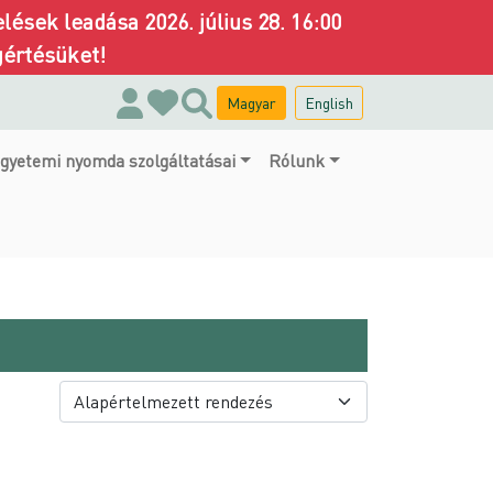
ések leadása 2026. július 28. 16:00
gértésüket!
Magyar
English
gyetemi nyomda szolgáltatásai
Rólunk