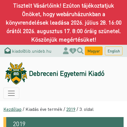
Tisztelt Vásárlóink! Ezúton tájékoztatjuk
Önöket, hogy webáruházunkban a
könyvrendelések leadása 2026. július 28. 16:00
órától 2026. augusztus 17. 8:00 óráig szünetel.
Köszönjük megértésüket!
kiado@lib.unideb.hu
Magyar
English
0
Debreceni Egyetemi Kiadó
Kezdőlap
/ Kiadás éve termék /
2019
/ 3. oldal
2019