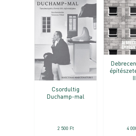
Debrece
építészet
II
Csordultig
Duchamp-mal
2 500
Ft
4 0