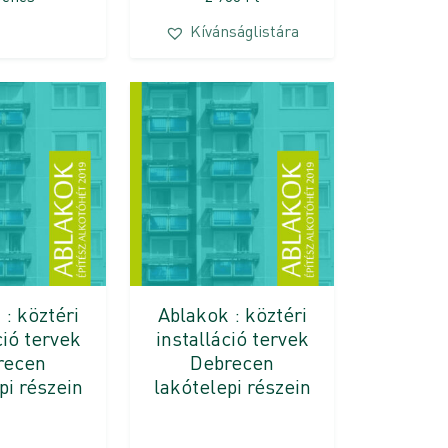
Kívánságlistára
: köztéri
Ablakok : köztéri
ció tervek
installáció tervek
recen
Debrecen
pi részein
lakótelepi részein