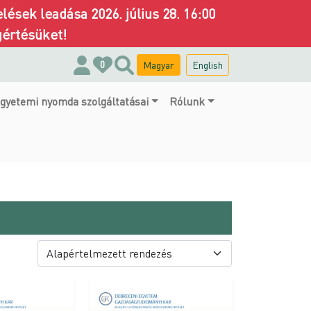
ések leadása 2026. július 28. 16:00
gértésüket!
Magyar
English
0
gyetemi nyomda szolgáltatásai
Rólunk