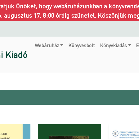
ztatjuk Önöket, hogy webáruházunkban a könyvrendel
6. augusztus 17. 8:00 óráig szünetel. Köszönjük me
Webáruház
Könyvesbolt
Könyvkiadás
E
i Kiadó