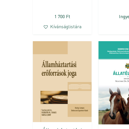
1 700
Ft
Ingy
Kívánságlistára