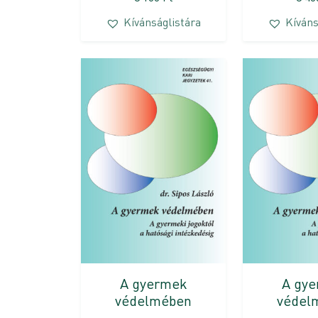
Kívánságlistára
Kíváns
A gyermek
A gy
védelmében
védel