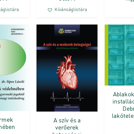
áglistára
Kívánságlistára
Ablakok 
installá
Deb
lakótele
ermek
A szív és a
mében
verőerek