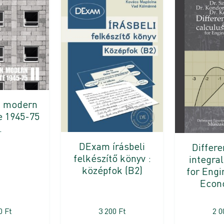
n modern
e 1945-75
.
DExam írásbeli
Differe
felkészítő könyv :
integral
középfok (B2)
for Engi
Econ
00
Ft
3 200
Ft
2 