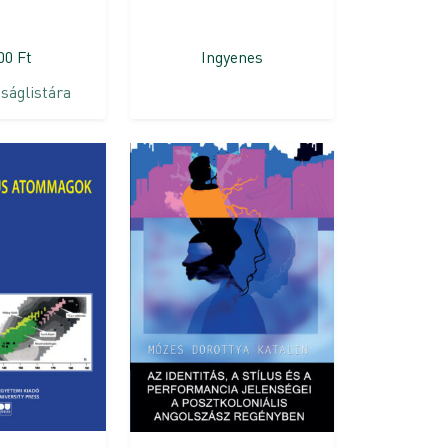
600
Ft
Ingyenes
ságlistára