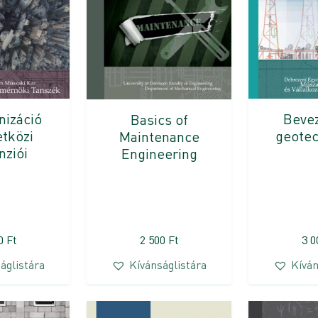
nizáció
Bevez
Basics of
tközi
geotec
Maintenance
nziói
Engineering
00
Ft
2 500
Ft
3 
áglistára
Kívánságlistára
Kíván