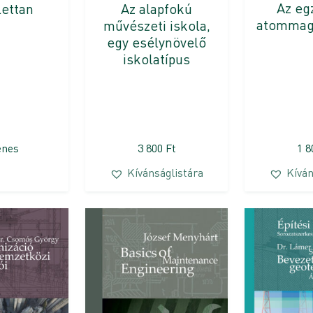
Az eg
lettan
Az alapfokú
atommago
művészeti iskola,
egy esélynövelő
iskolatípus
enes
3 800
Ft
1 
Kívánságlistára
Kíván