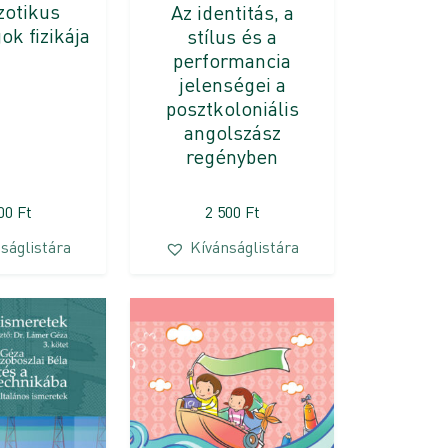
zotikus
Az identitás, a
k fizikája
stílus és a
performancia
jelenségei a
posztkoloniális
angolszász
regényben
800
Ft
2 500
Ft
ságlistára
Kívánságlistára