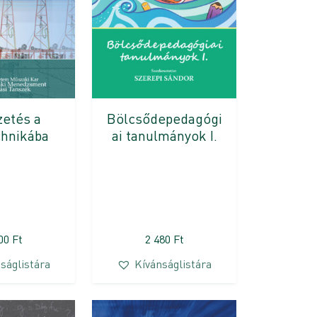
Bölcsődepedagógi
etés a
ai tanulmányok I.
hnikába
000
Ft
2 480
Ft
ságlistára
Kívánságlistára