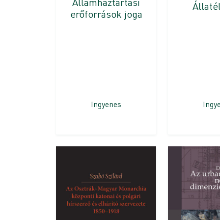
Államháztartási
Állaté
erőforrások joga
Ingyenes
Ingy