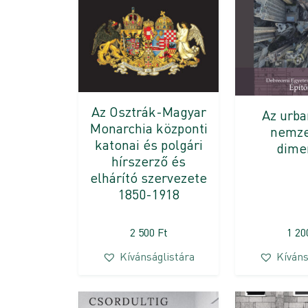
Az Osztrák-Magyar
Az urba
Monarchia központi
nemze
katonai és polgári
dime
hírszerző és
elhárító szervezete
1850-1918
2 500
Ft
1 2
Kívánságlistára
Kíváns