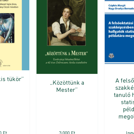
kis tükör”
A felső
„Közöttünk a
szakké
Mester”
tanuló 
stati
péld
megol
00
Ft
3 000
Ft
Ing