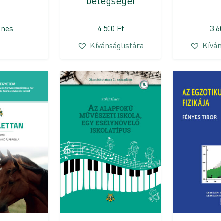
betegségei
enes
4 500
Ft
3 
Kívánságlistára
Kíván