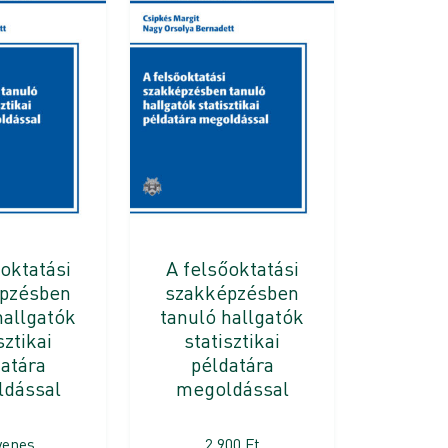
oktatási
A felsőoktatási
pzésben
szakképzésben
hallgatók
tanuló hallgatók
sztikai
statisztikai
atára
példatára
dással
megoldással
yenes
2 900
Ft