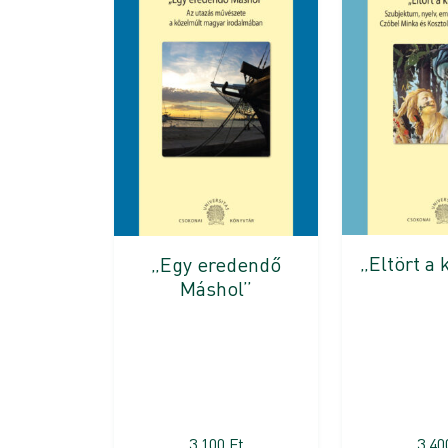
„Eltört a 
„Egy eredendő
Máshol”
3 100
Ft
3 4