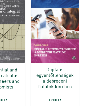
Digitális
ntial and
egyenlőtlenségek
 calculus
a debreceni
neers and
fiatalok körében
omists
000
Ft
1 800
Ft