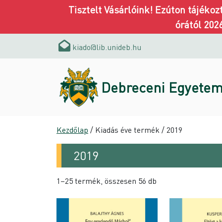
Tisztelt Vásárlóink! Ezúton tájéko
órától 202
kiado@lib.unideb.hu
Debreceni Egyetem
Kezdőlap
/ Kiadás éve termék / 2019
2019
1–25 termék, összesen 56 db