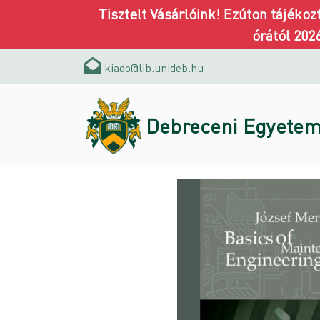
Tisztelt Vásárlóink! Ezúton tájéko
órától 202
kiado@lib.unideb.hu
Debreceni Egyetem