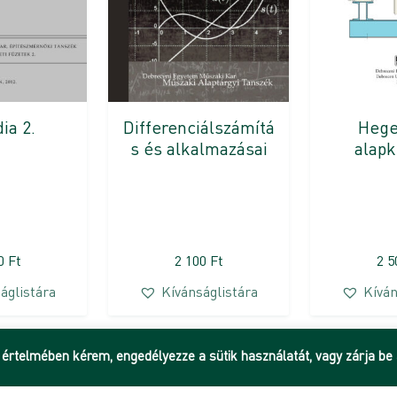
Hege
ia 2.
Differenciálszámítá
alapk
s és alkalmazásai
50
Ft
2 100
Ft
2 
áglistára
Kívánságlistára
Kíván
 értelmében kérem, engedélyezze a sütik használatát, vagy zárja be 