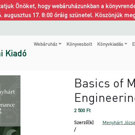
ztatjuk Önöket, hogy webáruházunkban a könyvrendel
6. augusztus 17. 8:00 óráig szünetel. Köszönjük me
Webáruház
Könyvesbolt
Könyvkiadás
E
i Kiadó
Basics of 
Engineerin
2 500
Ft
Szerző(k)
Menyhárt Józse
/