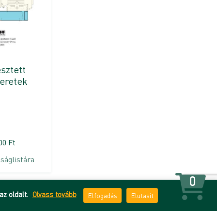
sztett
eretek
500
Ft
ságlistára
0
az oldalt.
Olvass tovább
Elfogadás
Elutasít