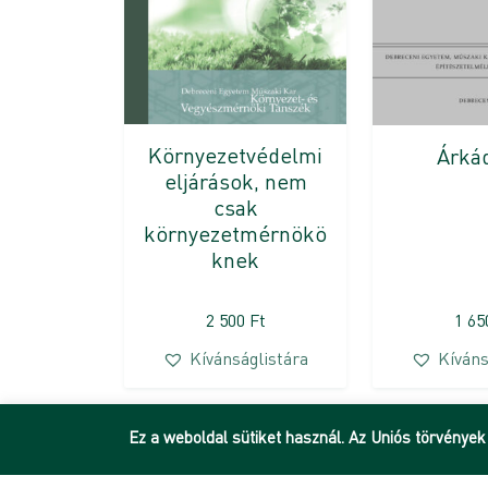
Környezetvédelmi
Árkád
eljárások, nem
csak
környezetmérnökö
knek
2 500
Ft
1 6
Kívánságlistára
Kíváns
Ez a weboldal sütiket használ. Az Uniós törvények