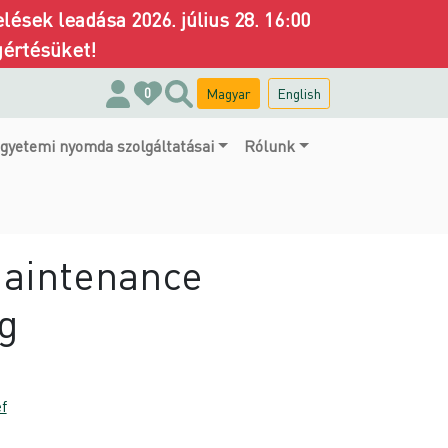
ések leadása 2026. július 28. 16:00
gértésüket!
Magyar
English
0
gyetemi nyomda szolgáltatásai
Rólunk
Maintenance
g
f