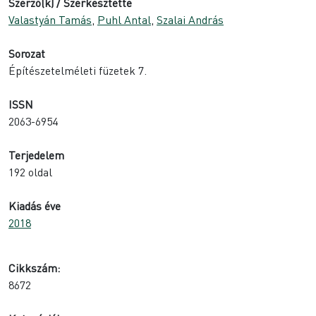
Szerző(k) / Szerkesztette
Valastyán Tamás
,
Puhl Antal
,
Szalai András
Sorozat
Építészetelméleti füzetek 7.
ISSN
2063-6954
Terjedelem
192 oldal
Kiadás éve
2018
Cikkszám:
8672