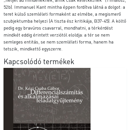
52b). Immanuel Kant mintha éppen fordítva látná a dolgot: a
teret külső szemléleti formaként az elmébe, a megismerő
szubjektumba helyezi (A tiszta ész kritikája, B37-45). A költő
pedig egy bravúros csavarral, mondhatni, a térkérdést
mindkét eddig érintett verziótól eloldja: a tér se nem
semleges entitás, se nem szemléleti forma, hanem ha
tetszik, mindkettő egyszerre.
Kapcsolódó termékek