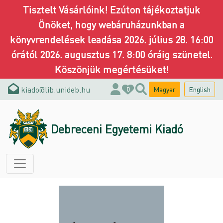
Tisztelt Vásárlóink! Ezúton tájékoztatjuk
Önöket, hogy webáruházunkban a
könyvrendelések leadása 2026. július 28. 16:00
órától 2026. augusztus 17. 8:00 óráig szünetel.
Köszönjük megértésüket!
kiado@lib.unideb.hu
Magyar
English
0
Debreceni Egyetemi Kiadó