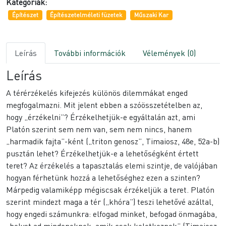
Kategóriák:
Építészet
Építészetelméleti füzetek
Műszaki Kar
Leírás
További információk
Vélemények (0)
Leírás
A térérzékelés kifejezés különös dilemmákat enged
megfogalmazni. Mit jelent ebben a szóösszetételben az,
hogy „érzékelni”? Érzékelhetjük-e egyáltalán azt, ami
Platón szerint sem nem van, sem nem nincs, hanem
„harmadik fajta”-ként („triton genosz”, Timaiosz, 48e, 52a-b)
pusztán lehet? Érzékelhetjük-e a lehetőségként értett
teret? Az érzékelés a tapasztalás elemi szintje, de valójában
hogyan férhetünk hozzá a lehetőséghez ezen a szinten?
Márpedig valamiképp mégiscsak érzékeljük a teret. Platón
szerint mindezt maga a tér („khóra”) teszi lehetővé azáltal,
hogy engedi számunkra: elfogad minket, befogad önmagába,
„helyet ad mindeneknek, amik csak keletkeznek” (Timaiosz,