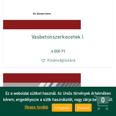
Vasbetonszerkezetek I.
4 000
Ft
Kívánságlistára
Ez a weboldal sütiket használ. Az Uniós törvények értelmében
0
kérem, engedélyezze a sütik használatát, vagy zárja be az oldalt.
Olvass tovább
Elfogadás
Elutasít