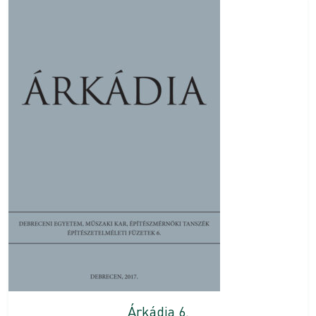
Árkádia 6.