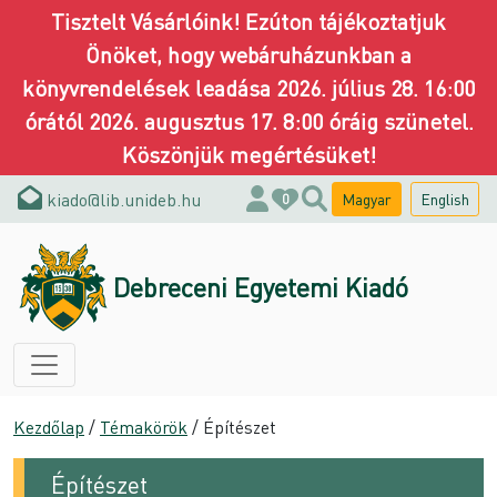
Tisztelt Vásárlóink! Ezúton tájékoztatjuk
Önöket, hogy webáruházunkban a
könyvrendelések leadása 2026. július 28. 16:00
órától 2026. augusztus 17. 8:00 óráig szünetel.
Köszönjük megértésüket!
kiado@lib.unideb.hu
Magyar
English
0
Debreceni Egyetemi Kiadó
Kezdőlap
/
Témakörök
/ Építészet
Építészet