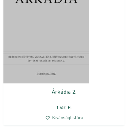
Árkádia 2.
1 650
Ft
Kívánságlistára