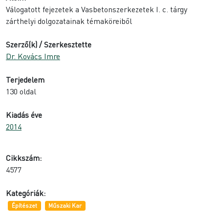
Válogatott fejezetek a Vasbetonszerkezetek I. c. tárgy
zárthelyi dolgozatainak témaköreiből
Szerző(k) / Szerkesztette
Dr. Kovács Imre
Terjedelem
130 oldal
Kiadás éve
2014
Cikkszám:
4577
Kategóriák:
Építészet
Műszaki Kar