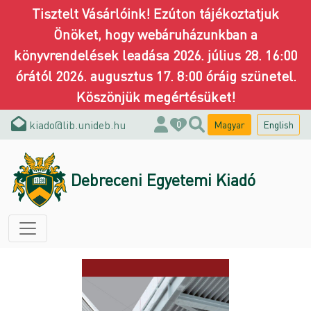
Tisztelt Vásárlóink! Ezúton tájékoztatjuk
Önöket, hogy webáruházunkban a
könyvrendelések leadása 2026. július 28. 16:00
órától 2026. augusztus 17. 8:00 óráig szünetel.
Köszönjük megértésüket!
kiado@lib.unideb.hu
Magyar
English
0
Debreceni Egyetemi Kiadó