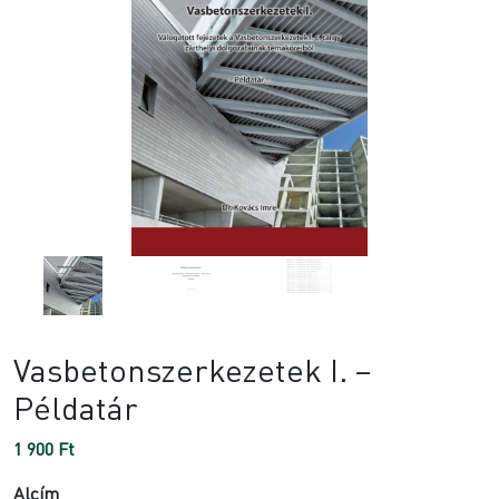
Vasbetonszerkezetek I. –
Példatár
1 900
Ft
Alcím