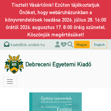
Tisztelt Vásárlóink! Ezúton tájékoztatjuk
Önöket, hogy webáruházunkban a
könyvrendelések leadása 2026. július 28. 16:00
órától 2026. augusztus 17. 8:00 óráig szünetel.
Köszönjük megértésüket!
kiado@lib.unideb.hu
Magyar
English
0
Debreceni Egyetemi Kiadó