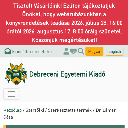
Tisztelt Vásárlóink! Ezúton tájékoztatjuk
Önöket, hogy webáruházunkban a
könyvrendelések leadása 2026. július 28. 16:00
órától 2026. augusztus 17. 8:00 óráig szünetel.
Köszönjük megértésüket!
kiado@lib.unideb.hu
Magyar
English
0
Debreceni Egyetemi Kiadó
Kezdőlap
/ Szerző(k) / Szerkesztette termék / Dr. Lámer
Géza