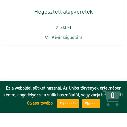
Hegesztett alapkeretek
2 500
Ft
Kívánságlistára
Ez a weboldal sütiket használ. Az Uniós törvények értelmében
0
kérem, engedélyezze a sütik használatát, vagy zárja be az oldalt.
Olvass tovább
Elfogadás
Elutasít
Hírek