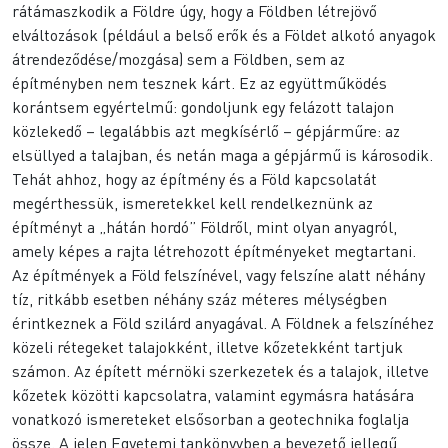
rátámaszkodik a Földre úgy, hogy a Földben létrejövő
elváltozások (például a belső erők és a Földet alkotó anyagok
átrendeződése/mozgása) sem a Földben, sem az
építményben nem tesznek kárt. Ez az együttműködés
korántsem egyértelmű: gondoljunk egy felázott talajon
közlekedő – legalábbis azt megkísérlő – gépjárműre: az
elsüllyed a talajban, és netán maga a gépjármű is károsodik.
Tehát ahhoz, hogy az építmény és a Föld kapcsolatát
megérthessük, ismeretekkel kell rendelkeznünk az
építményt a „hátán hordó” Földről, mint olyan anyagról,
amely képes a rajta létrehozott építményeket megtartani.
Az építmények a Föld felszínével, vagy felszíne alatt néhány
tíz, ritkább esetben néhány száz méteres mélységben
érintkeznek a Föld szilárd anyagával. A Földnek a felszínéhez
közeli rétegeket talajokként, illetve kőzetekként tartjuk
számon. Az épített mérnöki szerkezetek és a talajok, illetve
kőzetek közötti kapcsolatra, valamint egymásra hatására
vonatkozó ismereteket elsősorban a geotechnika foglalja
össze. A jelen Egyetemi tankönyvben a bevezető jellegű