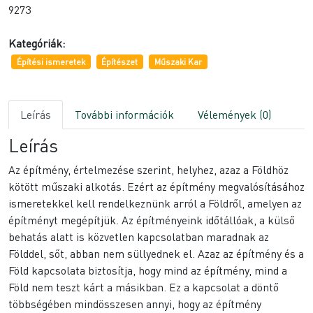
9273
Kategóriák:
Építési ismeretek
Építészet
Műszaki Kar
Leírás
További információk
Vélemények (0)
Leírás
Az építmény, értelmezése szerint, helyhez, azaz a Földhöz
kötött műszaki alkotás. Ezért az építmény megvalósításához
ismeretekkel kell rendelkeznünk arról a Földről, amelyen az
építményt megépítjük. Az építményeink időtállóak, a külső
behatás alatt is közvetlen kapcsolatban maradnak az
Földdel, sőt, abban nem süllyednek el. Azaz az építmény és a
Föld kapcsolata biztosítja, hogy mind az építmény, mind a
Föld nem teszt kárt a másikban. Ez a kapcsolat a döntő
többségében mindösszesen annyi, hogy az építmény