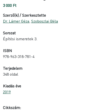
3 000
Ft
Szerző(k) / Szerkesztette
Dr. Lámer Géza
,
Szoboszlai Béla
Sorozat
Építési ismeretek 3.
ISBN
978-963-318-781-4
Terjedelem
348 oldal
Kiadás éve
2019
Cikkszám: