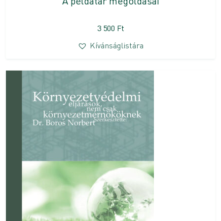
A példatár megoldásai
3 500
Ft
Kívánságlistára