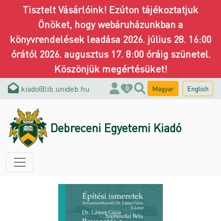
Tisztelt Vásárlóink! Ezúton tájékoztatjuk
Önöket, hogy webáruházunkban a
könyvrendelések leadása 2026. július 28. 16:00
órától 2026. augusztus 17. 8:00 óráig szünetel.
Köszönjük megértésüket!
kiado@lib.unideb.hu
Magyar
English
0
Debreceni Egyetemi Kiadó