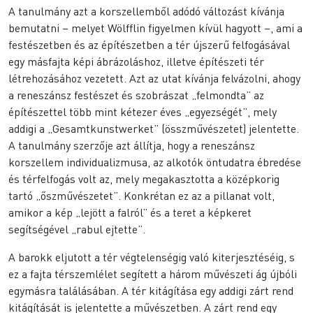
A tanulmány azt a korszellemből adódó változást kívánja
bemutatni – melyet Wölfflin figyelmen kívül hagyott –, ami a
festészetben és az építészetben a tér újszerű felfogásával
egy másfajta képi ábrázoláshoz, illetve építészeti tér
létrehozásához vezetett. Azt az utat kívánja felvázolni, ahogy
a reneszánsz festészet és szobrászat „felmondta” az
építészettel több mint kétezer éves „egyezségét”, mely
addigi a „Gesamtkunstwerket” (összművészetet) jelentette.
A tanulmány szerzője azt állítja, hogy a reneszánsz
korszellem individualizmusa, az alkotók öntudatra ébredése
és térfelfogás volt az, mely megakasztotta a középkorig
tartó „őszművészetet”. Konkrétan ez az a pillanat volt,
amikor a kép „lejött a falról” és a teret a képkeret
segítségével „rabul ejtette”.
A barokk eljutott a tér végtelenségig való kiterjesztéséig, s
ez a fajta térszemlélet segített a három művészeti ág újbóli
egymásra találásában. A tér kitágítása egy addigi zárt rend
kitágítását is jelentette a művészetben. A zárt rend egy