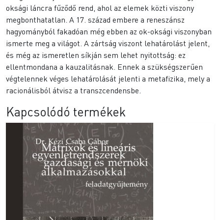
oksági láncra fűződő rend, ahol az elemek közti viszony
megbonthatatlan. A 17. század embere a reneszánsz
hagyományból fakadóan még ebben az ok-oksági viszonyban
ismerte meg a világot. A zártság viszont lehatárolást jelent,
és még az ismeretlen síkján sem lehet nyitottság: ez
ellentmondana a kauzalitásnak. Ennek a szükségszerűen
végtelennek véges lehatárolását jelenti a metafizika, mely a
racionálisból átvisz a transzcendensbe.
Kapcsolódó termékek