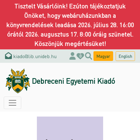
Tisztelt Vásárlóink! Ezúton tájékoztatjuk
Önöket, hogy webáruházunkban a
könyvrendelések leadása 2026. július 28. 16:00
órától 2026. augusztus 17. 8:00 óráig szünetel.
Köszönjük megértésüket!
kiado@lib.unideb.hu
Magyar
English
0
Debreceni Egyetemi Kiadó