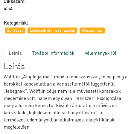
Cikkszám:
4545
Kategóriák:
Építészet
Építészeti elemzés füzetek
Műszaki Kar
Leírás
További információk
Vélemények (0)
Leírás
Wölfflin „Alapfogalmai” mind a reneszánsszal, mind pedig a
barokkal kapcsolatban a kor szellemétől függetlenül
„lebegnek”. Wölfflin célja nem is a művészeti korszakok
megértése volt, hanem egy olyan „rendszer” kidolgozása,
mely a formán keresztül kívánt rámutatni a művészeti
korszakok „fejlődésére, illetve hanyatlására”, a
természettudományokban alkalmazott dialektikának
megfelelően.