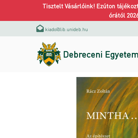
Tisztelt Vásárlóink! Ezúton tájéko
órától 202
kiado@lib.unideb.hu
Debreceni Egyetem