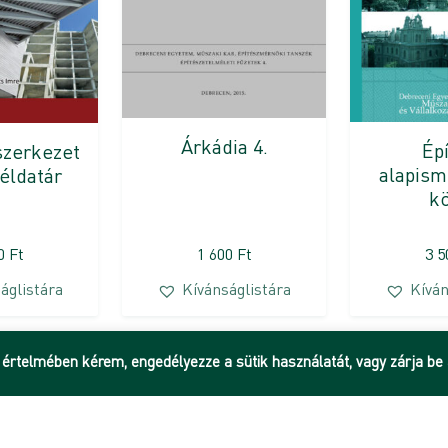
Árkádia 4.
Épí
szerkezet
alapism
Példatár
kö
00
Ft
1 600
Ft
3 
áglistára
Kívánságlistára
Kíván
 értelmében kérem, engedélyezze a sütik használatát, vagy zárja be 
Hírek
Adatkezelési