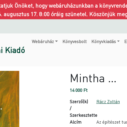
ztatjuk Önöket, hogy webáruházunkban a könyvrendel
6. augusztus 17. 8:00 óráig szünetel. Köszönjük me
Webáruház
Könyvesbolt
Könyvkiadás
E
i Kiadó
Mintha …
14 000
Ft
Szerző(k)
Rácz Zoltán
/
Szerkesztette
Alcím
Az építészet tud