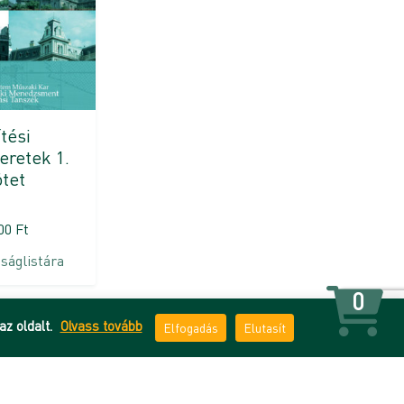
tési
eretek 1.
tet
500
Ft
ságlistára
0
az oldalt.
Olvass tovább
Elfogadás
Elutasít
 tájékoztató
ÁSZF
Impresszum
Kapcsolat