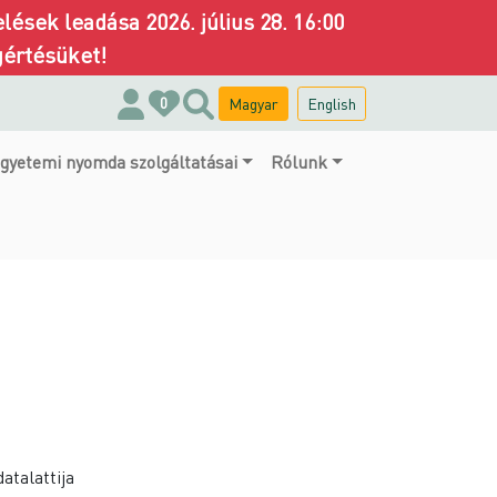
ések leadása 2026. július 28. 16:00
gértésüket!
Magyar
English
0
gyetemi nyomda szolgáltatásai
Rólunk
atalattija