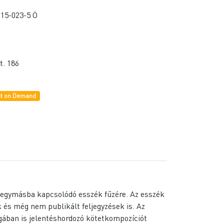
15-023-5 Ö
t. 186
nt on Demand
n egymásba kapcsolódó esszék fűzére. Az esszék
k és még nem publikált feljegyzések is. Az
agában is jelentéshordozó kötetkompozíciót