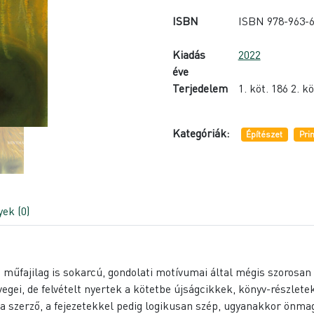
ISBN
ISBN 978-963-6
Kiadás
2022
éve
Terjedelem
1. köt. 186 2. kö
Kategóriák:
Építészet
Pri
ek (0)
 műfajilag is sokarcú, gondolati motívumai által mégis szorosa
vegei, de felvételt nyertek a kötetbe újságcikkek, könyv-részlete
e a szerző, a fejezetekkel pedig logikusan szép, ugyanakkor önm