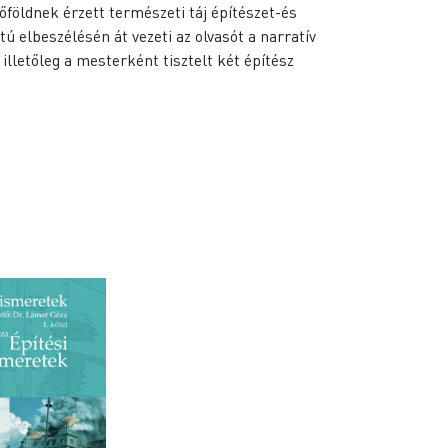
őföldnek érzett természeti táj építészet-és
ú elbeszélésén át vezeti az olvasót a narratív
lletőleg a mesterként tisztelt két építész