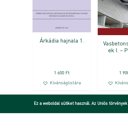
Árkádia hajnala 1.
Vasbeton
ek I. – 
1 600
Ft
1 9
Kívánságlistára
Kíváns
Ez a weboldal sütiket használ. Az Uniós törvények
DEENK
Debreceni Egyetem