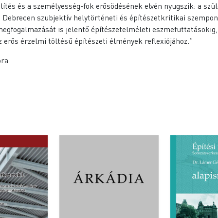
zelítés és a személyesség-fok erősödésének elvén nyugszik: a szül
, Debrecen szubjektív helytörténeti és építészetkritikai szempont
egfogalmazását is jelentő építészetelméleti eszmefuttatásokig, i
z erős érzelmi töltésű építészeti élmények reflexiójához.”
ora