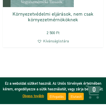
Környezetvédelmi eljárások, nem csak
környezetmérnököknek
2 500
Ft
Kívánságlistára
Ez a weboldal sütiket használ. Az Uniós törvények értelmében
0
kérem, engedélyezze a sütik használatát, vagy zárja be az oldalt.
Olvass tovább
Elfogadás
Elutasít