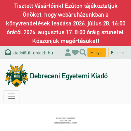
Tisztelt Vásárlóink! Ezúton tájékoztatjuk
Önöket, hogy webáruházunkban a
könyvrendelések leadása 2026. július 28. 16:00
órától 2026. augusztus 17. 8:00 óráig szünetel.
Köszönjük megértésüket!
kiado@lib.unideb.hu
Magyar
English
0
Debreceni Egyetemi Kiadó