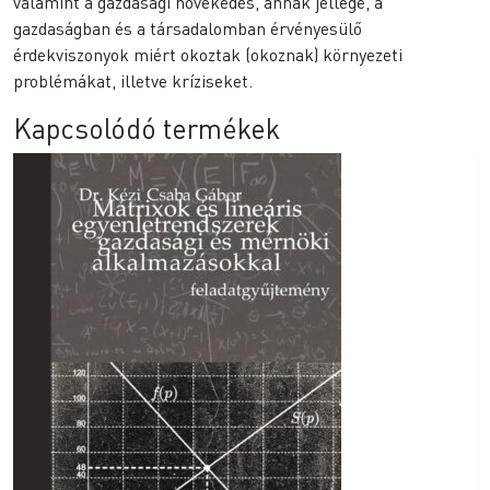
valamint a gazdasági növekedés, annak jellege, a
gazdaságban és a társadalomban érvényesülő
érdekviszonyok miért okoztak (okoznak) környezeti
problémákat, illetve kríziseket.
Kapcsolódó termékek