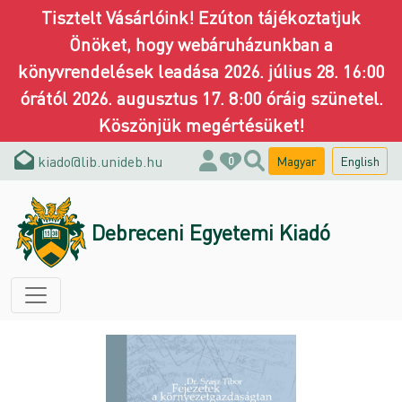
Tisztelt Vásárlóink! Ezúton tájékoztatjuk
Önöket, hogy webáruházunkban a
könyvrendelések leadása 2026. július 28. 16:00
órától 2026. augusztus 17. 8:00 óráig szünetel.
Köszönjük megértésüket!
kiado@lib.unideb.hu
Magyar
English
0
Debreceni Egyetemi Kiadó