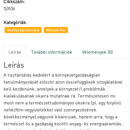
Cikkszám:
52836
Kategóriák:
Gazdaságtudomány
Műszaki Kar
Leírás
További információk
Vélemények (0)
Leírás
A tisztánlátás kedvéért a környezetgazdaságtan
tanulmányozását először azon összefüggések vizsgálatával
kell kezdenünk, amelyek a környezeti1 problémák
kialakulásának okaira mutatnak rá. Természetesen mi
most nem a természettudományos okokra (pl. egy folyóvíz
nehézfém-vegyületekkel való szennyezésének
következménye) vagyunk kíváncsiak, hanem arra, hogy a
természet és a gazdaság közötti anyag- és energiaáramlás,