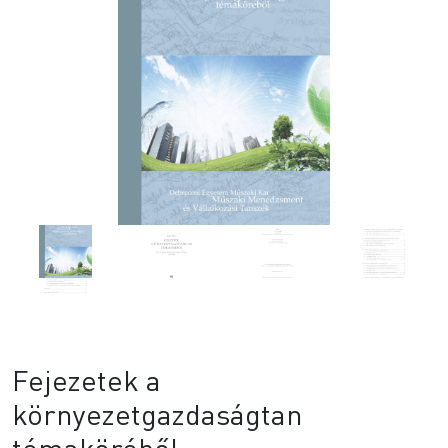
Fejezetek a
környezetgazdaságtan
témaköréből