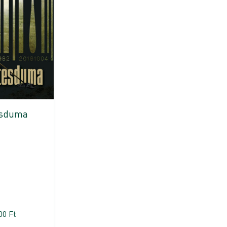
esduma
100
Ft