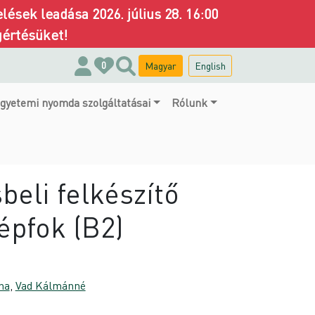
ések leadása 2026. július 28. 16:00
gértésüket!
Magyar
English
0
gyetemi nyomda szolgáltatásai
Rólunk
eli felkészítő
épfok (B2)
na
,
Vad Kálmánné