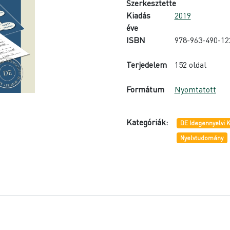
Szerkesztette
Kiadás
2019
éve
ISBN
978-963-490-12
Terjedelem
152 oldal
Formátum
Nyomtatott
Kategóriák:
DE Idegennyelvi 
Nyelvtudomány