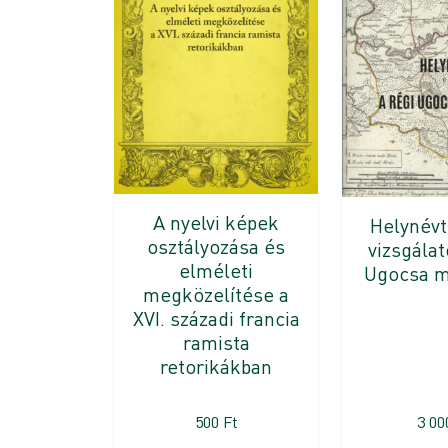
A nyelvi képek
Helynévt
osztályozása és
vizsgálat
elméleti
Ugocsa 
megközelítése a
XVI. századi francia
ramista
retorikákban
500
Ft
3 0