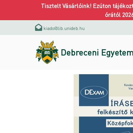
Tisztelt Vásárlóink! Ezúton tájéko
órától 202
kiado@lib.unideb.hu
Debreceni Egyetem