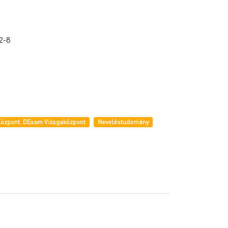
2-8
Központ. DExam Vizsgaközpont
Neveléstudomány