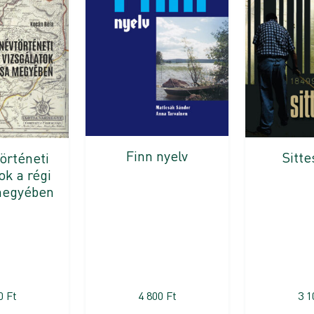
Finn nyelv
Sitt
örténeti
ok a régi
megyében
00
Ft
4 800
Ft
3 