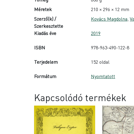
Méretek
210 × 296 × 12 mm
Szerző(k) /
Kovács Magdolna
,
V
Szerkesztette
Kiadás éve
2019
ISBN
978-963-490-122-8
Terjedelem
152 oldal
Formátum
Nyomtatott
Kapcsolódó termékek