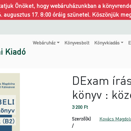
ztatjuk Önöket, hogy webáruházunkban a könyvrendel
6. augusztus 17. 8:00 óráig szünetel. Köszönjük me
Webáruház
Könyvesbolt
Könyvkiadás
E
i Kiadó
DExam írásb
könyv : köz
3 200
Ft
Szerző(k)
Kovács Magdol
/