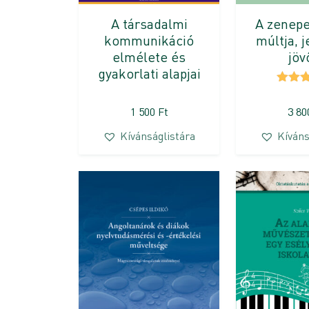
A zenep
A társadalmi
múltja, 
kommunikáció
jöv
elmélete és
gyakorlati alapjai
Érték
5.00
1 500
Ft
3 8
Kívánságlistára
Kíváns