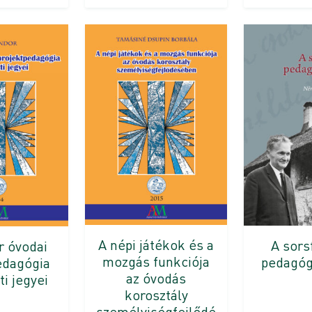
A népi játékok és a
A sors
r óvodai
mozgás funkciója
pedagóg
edagógia
az óvodás
ti jegyei
korosztály
személyiségfejlődé