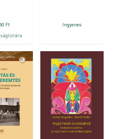
880
Ft
Ingyenes
ságlistára