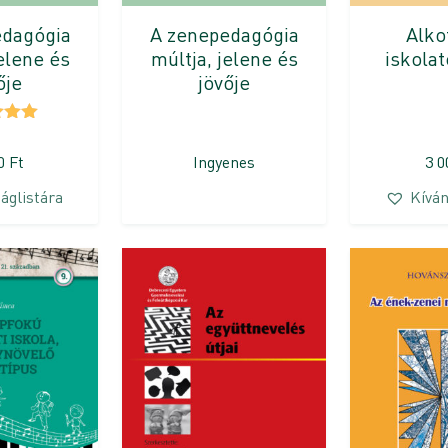
edagógia
A zenepedagógia
Alko
jelene és
múltja, jelene és
iskola
ője
jövője
elés:
/ 5
00
Ft
Ingyenes
3 
áglistára
Kíván