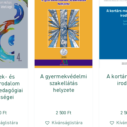
A gyermekvédelmi
A kortá
ek- és
szakellátás
iro
 irodalom
helyzete
pedagógiai
őségei
10
Ft
2 500
Ft
2 
áglistára
Kívánságlistára
Kíván