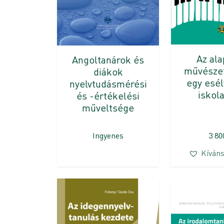
Az al
Angoltanárok és
művészet
diákok
egy esé
nyelvtudásmérési
iskol
és -értékelési
műveltsége
Ingyenes
3 8
Kíváns