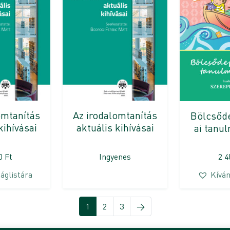
omtanítás
Az irodalomtanítás
Bölcsőd
kihívásai
aktuális kihívásai
ai tanul
00
Ft
Ingyenes
2 
áglistára
Kíván
1
2
3
→