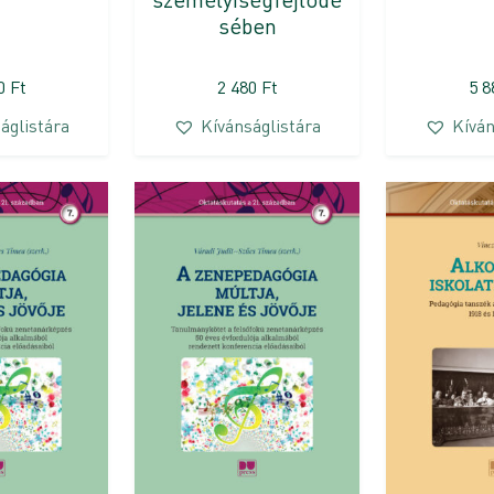
sében
00
Ft
2 480
Ft
5 
áglistára
Kívánságlistára
Kíván