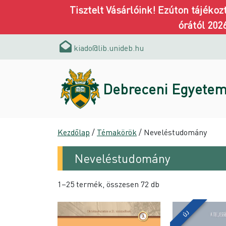
Tisztelt Vásárlóink! Ezúton tájéko
órától 202
kiado@lib.unideb.hu
Debreceni Egyetem
Kezdőlap
/
Témakörök
/ Neveléstudomány
Neveléstudomány
1–25 termék, összesen 72 db
ÚJ