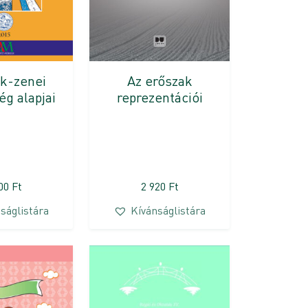
k-zenei
Az erőszak
g alapjai
reprezentációi
300
Ft
2 920
Ft
ságlistára
Kívánságlistára