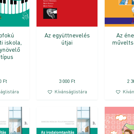
apfokú
Az együttnevelés
Az éne
i iskola,
útjai
műveltsé
lynövelő
atípus
00
Ft
3 000
Ft
2 
áglistára
Kívánságlistára
Kíván