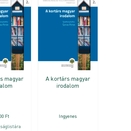
rs magyar
A kortárs magyar
dalom
irodalom
500
Ft
Ingyenes
ságlistára