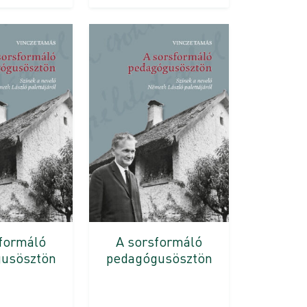
formáló
A sorsformáló
usösztön
pedagógusösztön