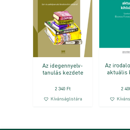
Az irodal
Az idegennyelv-
aktuális 
tanulás kezdete
2 340
Ft
2 4
Kívánságlistára
Kíváns