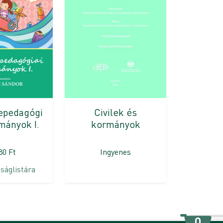
epedagógi
Civilek és
mányok I.
kormányok
480
Ft
Ingyenes
ságlistára
0