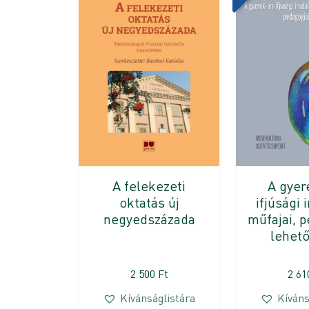
A felekezeti
A gyer
oktatás új
ifjúsági
negyedszázada
műfajai, 
lehet
2 500
Ft
2 6
Kívánságlistára
Kíváns