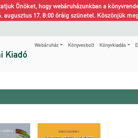
ztatjuk Önöket, hogy webáruházunkban a könyvrendel
6. augusztus 17. 8:00 óráig szünetel. Köszönjük me
Webáruház
Könyvesbolt
Könyvkiadás
E
i Kiadó