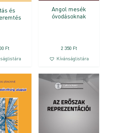
Angol mesék
tás és
óvodásoknak
teremtés
000
Ft
2 350
Ft
ságlistára
Kívánságlistára