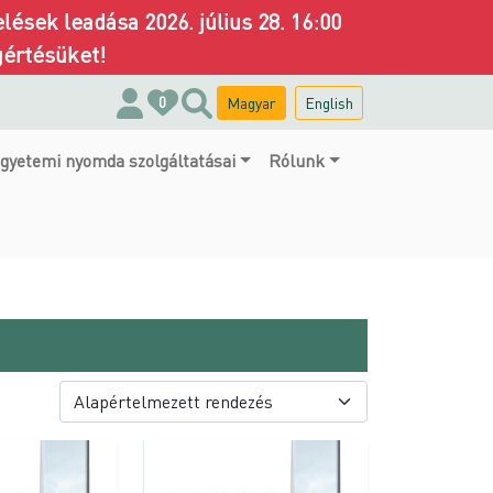
ések leadása 2026. július 28. 16:00
gértésüket!
Magyar
English
0
gyetemi nyomda szolgáltatásai
Rólunk