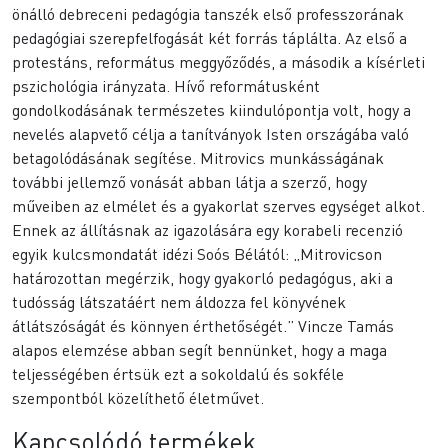
önálló debreceni pedagógia tanszék első professzorának
pedagógiai szerepfelfogását két forrás táplálta. Az első a
protestáns, református meggyőződés, a második a kísérleti
pszichológia irányzata. Hívő reformátusként
gondolkodásának természetes kiindulópontja volt, hogy a
nevelés alapvető célja a tanítványok Isten országába való
betagolódásának segítése. Mitrovics munkásságának
további jellemző vonását abban látja a szerző, hogy
műveiben az elmélet és a gyakorlat szerves egységet alkot.
Ennek az állításnak az igazolására egy korabeli recenzió
egyik kulcsmondatát idézi Soós Bélától: „Mitrovicson
határozottan megérzik, hogy gyakorló pedagógus, aki a
tudósság látszatáért nem áldozza fel könyvének
átlátszóságát és könnyen érthetőségét.” Vincze Tamás
alapos elemzése abban segít bennünket, hogy a maga
teljességében értsük ezt a sokoldalú és sokféle
szempontból közelíthető életművet.
Kapcsolódó termékek