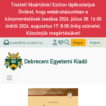
Tisztelt Vásárlóink! Ezúton tájékoztatjuk
Önöket, hogy webáruházunkban a
könyvrendelések leadása 2026. július 28. 16:00
órától 2026. augusztus 17. 8:00 óráig szünetel.
Köszönjük megértésüket!
kiado@lib.unideb.hu
Magyar
English
0
Debreceni Egyetemi Kiadó