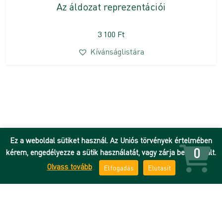
Az áldozat reprezentációi
3 100
Ft
Kívánságlistára
Ez a weboldal sütiket használ. Az Uniós törvények értelmében
0
kérem, engedélyezze a sütik használatát, vagy zárja be az oldalt.
Olvass tovább
Elfogadás
Elutasít
Hírek
Adatkezelési tájékoztató